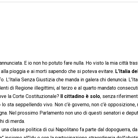
annunciata. E io non ho potuto fare nulla. Ho visto la mia città tra
 alla pioggia e ai morti sapendo che si poteva evitare.
L’Italia d
o. L’Italia Senza Giustizia che manda in galera chi denuncia. L’Ita
ti di Regione illegittimi, al terzo e al quarto mandato consecut
Dove la Corte Costituzionale?
Il cittadino è solo
, senza riferiment
o lo sta seppellendo vivo. Non c’è governo, non c’è opposizione,
ogna. Nel prossimo Parlamento non uno di questi senatori e depu
hi di merda.
è una classe politica di cui Napolitano fa parte dal dopoguerra, da
ia
” insieme all’Idv e con la partecipazione straordinaria dell’ebeti