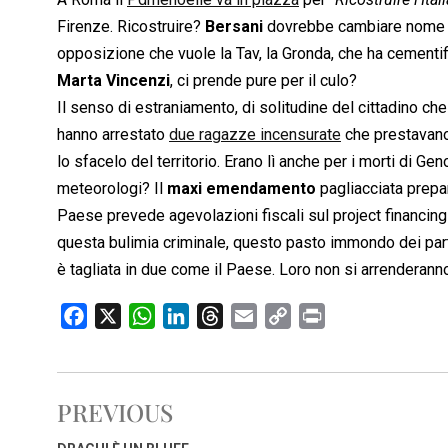
Firenze. Ricostruire?
Bersani
dovrebbe cambiare nome al
opposizione che vuole la Tav, la Gronda, che ha cementi
Marta Vincenzi
, ci prende pure per il culo?
Il senso di estraniamento, di solitudine del cittadino ch
hanno arrestato
due ragazze incensurate
che prestavano 
lo sfacelo del territorio. Erano lì anche per i morti di G
meteorologi? Il
maxi emendamento
pagliacciata prepar
Paese prevede agevolazioni fiscali sul project financing
questa bulimia criminale, questo pasto immondo dei partit
è tagliata in due come il Paese. Loro non si arrenderann
F
X
W
L
T
E
C
P
a
h
i
h
m
o
r
c
a
n
r
a
p
i
e
t
k
e
i
y
n
PREVIOUS
b
s
e
a
l
L
t
o
A
d
d
i