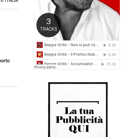
D’ITALIA
0
1
6
porto