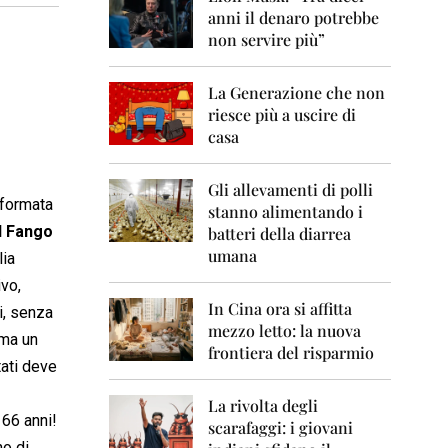
0
anni il denaro potrebbe
6
non servire più”
2
0
La Generazione che non
0
7
riesce più a uscire di
casa
2
0
0
Gli allevamenti di polli
sformata
8
stanno alimentando i
el Fango
batteri della diarrea
2
umana
lia
0
0
ivo,
9
In Cina ora si affitta
i, senza
mezzo letto: la nuova
2
 ma un
frontiera del risparmio
0
tati deve
1
0
La rivolta degli
 66 anni!
scarafaggi: i giovani
2
no di