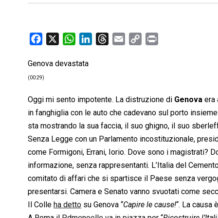
F
X
W
L
T
E
C
P
a
h
i
h
m
o
r
Genova devastata
c
a
n
r
a
p
i
e
t
k
e
i
y
n
(00:29)
b
s
e
a
l
L
t
Oggi mi sento impotente. La distruzione di
Genova
era 
o
A
d
d
i
in fanghiglia con le auto che cadevano sul porto insieme
o
p
I
s
n
sta mostrando la sua faccia, il suo ghigno, il suo sberleff
k
p
n
k
Senza Legge con un Parlamento incostituzionale, presiden
come Formigoni, Errani, Iorio. Dove sono i magistrati? 
informazione, senza rappresentanti. L’Italia del Cement
comitato di affari che si spartisce il Paese senza verg
presentarsi. Camera e Senato vanno svuotati come secc
Il Colle
ha detto
su Genova “
Capire le cause!
“. La causa 
A Roma il
Pdmenoelle va in piazza
per “
Ricostruire l’Ital