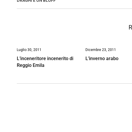
DRAGHI È UN BLUFF
o
p
I
s
n
k
p
n
k
R
Luglio 30, 2011
Dicembre 23, 2011
L’inceneritore incenerito di
L’inverno arabo
Reggio Emila