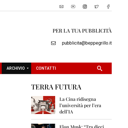
PER LA TUA PUBBLICITÀ
pubblicita@beppegrillo.it
ARCHIVIO
CONTATTI
TERRA FUTURA
2
0
La Cina ridisegna
0
l’università per l’era
5
dell’IA
2
0
Elon Musk: “Tra dieci