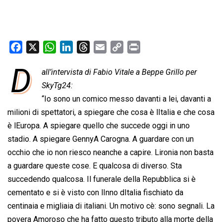
F
X
W
L
T
E
C
P
a
h
i
h
m
o
r
D
all’intervista di Fabio Vitale a Beppe Grillo per
c
a
n
r
a
p
i
e
SkyTg24:
t
k
e
i
y
n
b
s
e
a
l
L
t
“Io sono un comico messo davanti a lei, davanti a
o
A
d
d
i
milioni di spettatori, a spiegare che cosa è lItalia e che cosa
o
p
I
s
n
è lEuropa. A spiegare quello che succede oggi in uno
k
p
n
k
stadio. A spiegare GennyA Carogna. A guardare con un
occhio che io non riesco neanche a capire. Lironia non basta
a guardare queste cose. E qualcosa di diverso. Sta
succedendo qualcosa. Il funerale della Repubblica si è
cementato e si è visto con lInno dItalia fischiato da
centinaia e migliaia di italiani. Un motivo cè: sono segnali. La
povera Amoroso che ha fatto questo tributo alla morte della