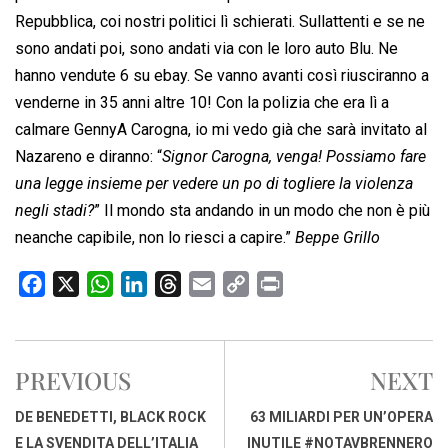
Repubblica, coi nostri politici lì schierati. Sullattenti e se ne
sono andati poi, sono andati via con le loro auto Blu. Ne
hanno vendute 6 su ebay. Se vanno avanti così riusciranno a
venderne in 35 anni altre 10! Con la polizia che era lì a
calmare GennyA Carogna, io mi vedo già che sarà invitato al
Nazareno e diranno: “
Signor Carogna, venga! Possiamo fare
una legge insieme per vedere un po di togliere la violenza
negli stadi?
” Il mondo sta andando in un modo che non è più
neanche capibile, non lo riesci a capire.”
Beppe Grillo
F
X
W
L
T
E
C
P
a
h
i
h
m
o
r
c
a
n
r
a
p
i
e
t
k
e
i
y
n
PREVIOUS
NEXT
b
s
e
a
l
L
t
o
A
d
d
i
DE BENEDETTI, BLACK ROCK
63 MILIARDI PER UN’OPERA
o
p
I
s
n
E LA SVENDITA DELL’ITALIA
INUTILE #NOTAVBRENNERO