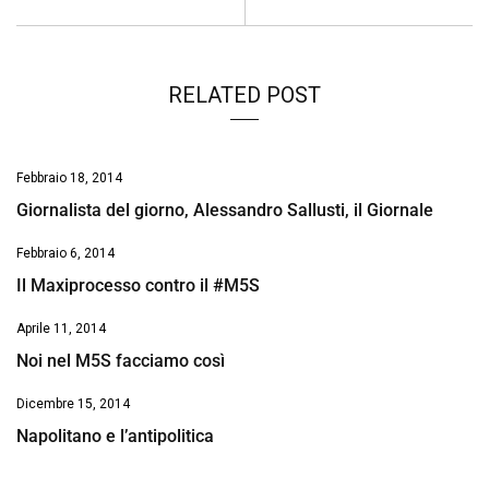
k
p
n
k
RELATED POST
Febbraio 18, 2014
Giornalista del giorno, Alessandro Sallusti, il Giornale
Febbraio 6, 2014
Il Maxiprocesso contro il #M5S
Aprile 11, 2014
Noi nel M5S facciamo così
Dicembre 15, 2014
Napolitano e l’antipolitica