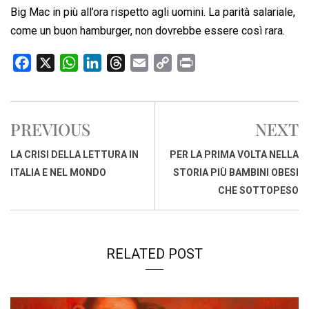
Big Mac in più all’ora rispetto agli uomini. La parità salariale,
come un buon hamburger, non dovrebbe essere così rara.
F
X
W
L
T
E
C
P
a
h
i
h
m
o
r
c
a
n
r
a
p
i
e
t
k
e
i
y
n
PREVIOUS
NEXT
b
s
e
a
l
L
t
o
A
d
d
i
LA CRISI DELLA LETTURA IN
PER LA PRIMA VOLTA NELLA
o
p
I
s
n
ITALIA E NEL MONDO
STORIA PIÙ BAMBINI OBESI
k
p
n
k
CHE SOTTOPESO
RELATED POST