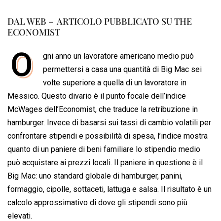
a
h
i
h
m
o
r
c
a
n
r
a
p
i
DAL WEB – ARTICOLO PUBBLICATO SU THE
ECONOMIST
e
t
k
e
i
y
n
b
s
e
a
l
L
t
O
gni anno un lavoratore americano medio può
o
A
d
d
i
permettersi a casa una quantità di Big Mac sei
o
p
I
s
n
volte superiore a quella di un lavoratore in
k
p
n
k
Messico. Questo divario è il punto focale dell’indice
McWages dell’Economist, che traduce la retribuzione in
hamburger. Invece di basarsi sui tassi di cambio volatili per
confrontare stipendi e possibilità di spesa, l’indice mostra
quanto di un paniere di beni familiare lo stipendio medio
può acquistare ai prezzi locali. Il paniere in questione è il
Big Mac: uno standard globale di hamburger, panini,
formaggio, cipolle, sottaceti, lattuga e salsa. Il risultato è un
calcolo approssimativo di dove gli stipendi sono più
elevati.