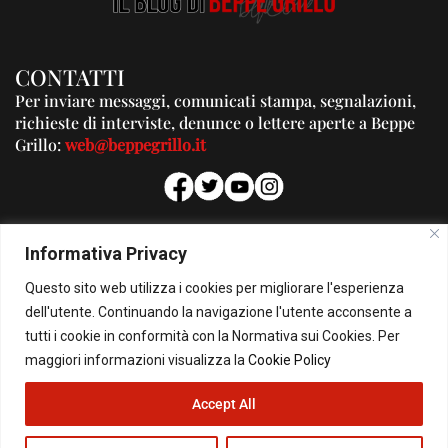
CONTATTI
Per inviare messaggi, comunicati stampa, segnalazioni,
richieste di interviste, denunce o lettere aperte a Beppe
Grillo:
web@beppegrillo.it
PUBBLICITA'
Informativa Privacy
Per la tua pubblicità su questo Blog:
Questo sito web utilizza i cookies per migliorare l'esperienza
pubblicita@beppegrillo.it
dell'utente. Continuando la navigazione l'utente acconsente a
tutti i cookie in conformità con la Normativa sui Cookies. Per
HOMEPAGE
COOKIE POLICY
PRIVACY POLICY
CONTATTI
maggiori informazioni visualizza la
Cookie Policy
Accept All
© Copyright 2026 - Il Blog di Beppe Grillo. All Rights Reserved - Powered by
happygrafic.com