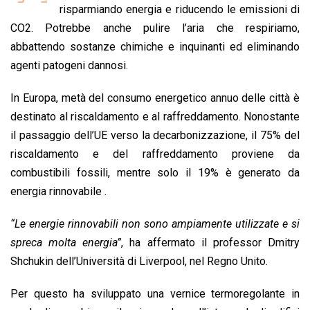
b
s
e
a
l
L
t
risparmiando energia e riducendo le emissioni di
o
A
d
d
i
CO2. Potrebbe anche pulire l’aria che respiriamo,
o
p
I
s
n
abbattendo sostanze chimiche e inquinanti ed eliminando
k
p
n
k
agenti patogeni dannosi.
In Europa, metà del consumo energetico annuo delle città è
destinato al riscaldamento e al raffreddamento. Nonostante
il passaggio dell’UE verso la decarbonizzazione, il 75% del
riscaldamento e del raffreddamento proviene da
combustibili fossili, mentre solo il 19% è generato da
energia rinnovabile .
“Le energie rinnovabili non sono ampiamente utilizzate e si
spreca molta energia”
, ha affermato il professor Dmitry
Shchukin dell’Università di Liverpool, nel Regno Unito.
Per questo ha sviluppato una vernice termoregolante in