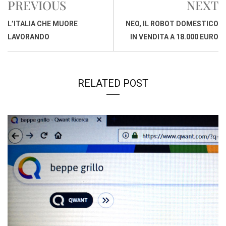
PREVIOUS
NEXT
o
A
d
d
i
o
p
I
s
n
L’ITALIA CHE MUORE
NEO, IL ROBOT DOMESTICO
k
p
n
k
LAVORANDO
IN VENDITA A 18.000 EURO
RELATED POST