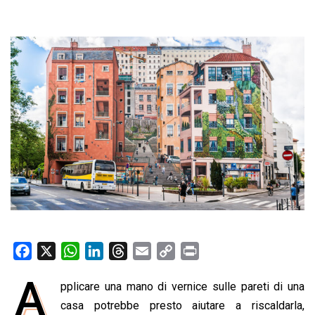
F
X
W
L
T
E
C
P
a
h
i
h
m
o
r
A
pplicare una mano di vernice sulle pareti di una
c
a
n
r
a
p
i
e
casa potrebbe presto aiutare a riscaldarla,
t
k
e
i
y
n