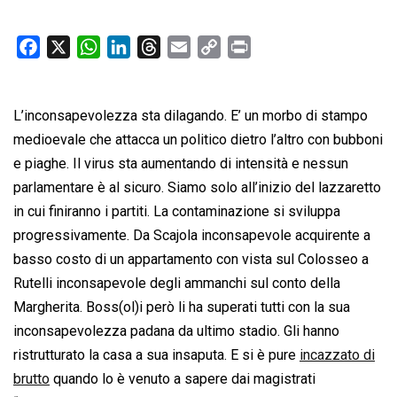
F
X
W
L
T
E
C
P
a
h
i
h
m
o
r
c
a
n
r
a
p
i
L’inconsapevolezza sta dilagando. E’ un morbo di stampo
e
t
k
e
i
y
n
b
s
e
a
l
L
t
medioevale che attacca un politico dietro l’altro con bubboni
o
A
d
d
i
e piaghe. Il virus sta aumentando di intensità e nessun
o
p
I
s
n
parlamentare è al sicuro. Siamo solo all’inizio del lazzaretto
k
p
n
k
in cui finiranno i partiti. La contaminazione si sviluppa
progressivamente. Da Scajola inconsapevole acquirente a
basso costo di un appartamento con vista sul Colosseo a
Rutelli inconsapevole degli ammanchi sul conto della
Margherita. Boss(ol)i però li ha superati tutti con la sua
inconsapevolezza padana da ultimo stadio. Gli hanno
ristrutturato la casa a sua insaputa. E si è pure
incazzato di
brutto
quando lo è venuto a sapere dai magistrati