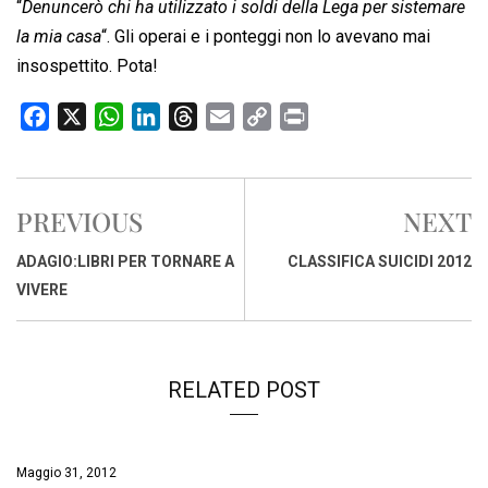
“
Denuncerò chi ha utilizzato i soldi della Lega per sistemare
la mia casa
“. Gli operai e i ponteggi non lo avevano mai
insospettito. Pota!
F
X
W
L
T
E
C
P
a
h
i
h
m
o
r
c
a
n
r
a
p
i
e
t
k
e
i
y
n
PREVIOUS
NEXT
b
s
e
a
l
L
t
o
A
d
d
i
ADAGIO:LIBRI PER TORNARE A
CLASSIFICA SUICIDI 2012
o
p
I
s
n
VIVERE
k
p
n
k
RELATED POST
Maggio 31, 2012