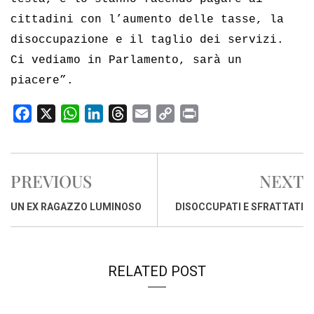
cittadini con l’aumento delle tasse, la
disoccupazione e il taglio dei servizi.
Ci vediamo in Parlamento, sarà un
piacere”.
F
X
W
L
T
E
C
P
a
h
i
h
m
o
r
c
a
n
r
a
p
i
e
t
k
e
i
y
n
PREVIOUS
NEXT
b
s
e
a
l
L
t
o
A
d
d
i
UN EX RAGAZZO LUMINOSO
DISOCCUPATI E SFRATTATI
o
p
I
s
n
k
p
n
k
RELATED POST