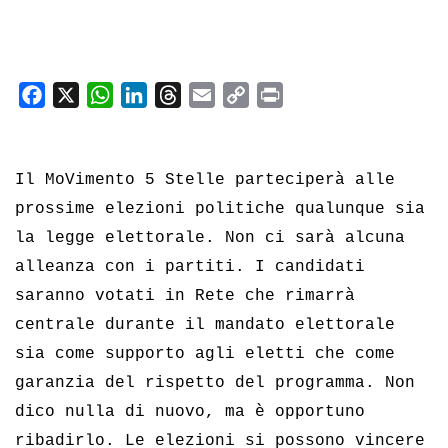
F
X
W
L
T
E
C
P
a
h
i
h
m
o
r
c
a
n
r
a
p
i
e
t
k
e
i
y
n
Il MoVimento 5 Stelle parteciperà alle
b
s
e
a
l
L
t
prossime elezioni politiche qualunque sia
o
A
d
d
i
la legge elettorale. Non ci sarà alcuna
o
p
I
s
n
alleanza con i partiti. I candidati
k
p
n
k
saranno votati in Rete che rimarrà
centrale durante il mandato elettorale
sia come supporto agli eletti che come
garanzia del rispetto del programma. Non
dico nulla di nuovo, ma è opportuno
ribadirlo. Le elezioni si possono vincere