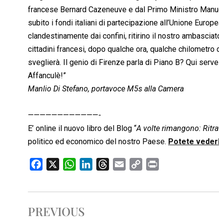
francese Bernard Cazeneuve e dal Primo Ministro Manuel 
subito i fondi italiani di partecipazione all’Unione Europe
clandestinamente dai confini, ritirino il nostro ambascia
cittadini francesi, dopo qualche ora, qualche chilometro
sveglierà. Il genio di Firenze parla di Piano B? Qui serve 
Affanculè!”
Manlio Di Stefano, portavoce M5s alla Camera
————————————-
E’ online il nuovo libro del Blog “
A volte rimangono: Ritrat
politico ed economico del nostro Paese.
Potete vederl
F
X
W
L
T
E
C
P
a
h
i
h
m
o
r
c
a
n
r
a
p
i
e
t
k
e
i
y
n
PREVIOUS
b
s
e
a
l
L
t