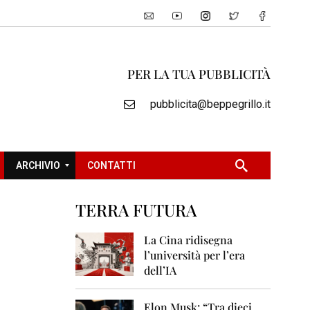
PER LA TUA PUBBLICITÀ
pubblicita@beppegrillo.it
ARCHIVIO
CONTATTI
TERRA FUTURA
2
0
La Cina ridisegna
0
l’università per l’era
5
dell’IA
2
0
Elon Musk: “Tra dieci