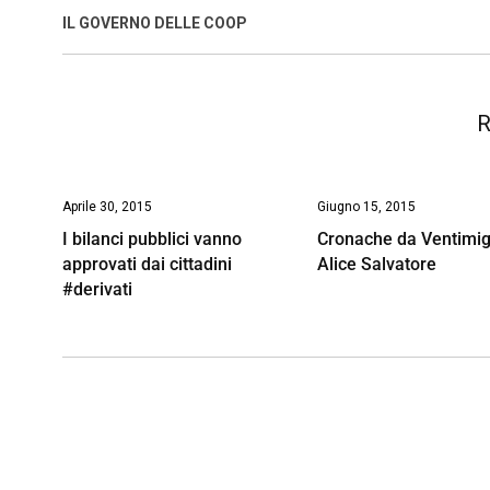
o
A
d
d
i
IL GOVERNO DELLE COOP
o
p
I
s
n
k
p
n
k
R
Aprile 30, 2015
Giugno 15, 2015
I bilanci pubblici vanno
Cronache da Ventimig
approvati dai cittadini
Alice Salvatore
#derivati