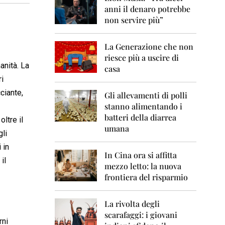
0
anni il denaro potrebbe
6
non servire più”
2
0
La Generazione che non
0
7
riesce più a uscire di
anità. La
casa
2
ri
0
ciante,
0
Gli allevamenti di polli
8
stanno alimentando i
batteri della diarrea
ltre il
2
umana
0
gli
0
 in
9
In Cina ora si affitta
il
mezzo letto: la nuova
2
frontiera del risparmio
0
1
0
La rivolta degli
scarafaggi: i giovani
2
rni