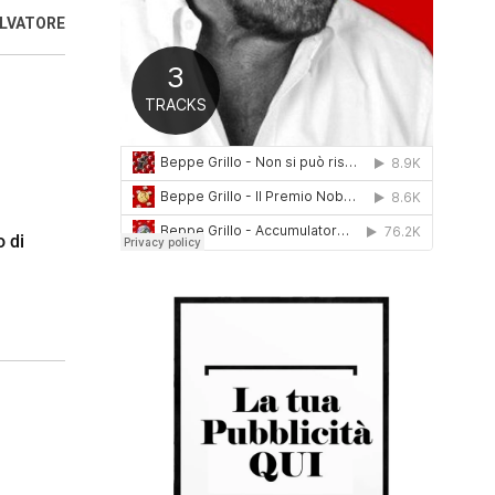
0
ALVATORE
1
6
o di