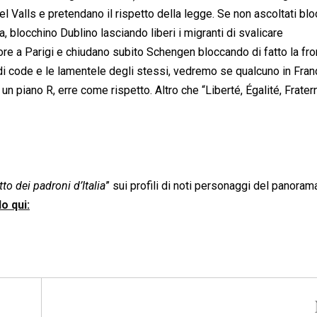
Valls e pretendano il rispetto della legge. Se non ascoltati blo
a, blocchino Dublino lasciando liberi i migranti di svalicare
tore a Parigi e chiudano subito Schengen bloccando di fatto la fron
 di code e le lamentele degli stessi, vedremo se qualcuno in Franc
un piano R, erre come rispetto. Altro che “Liberté, Égalité, Fratern
to dei padroni d’Italia
” sui profili di noti personaggi del panoram
o qui: