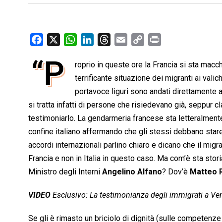
F
X
W
L
T
E
C
P
a
h
i
h
m
o
r
“P
roprio in queste ore la Francia si sta macch
c
a
n
r
a
p
i
e
terrificante situazione dei migranti ai valich
t
k
e
i
y
n
b
s
e
a
l
L
t
portavoce liguri sono andati direttamente a
o
A
d
d
i
si tratta infatti di persone che risiedevano già, seppur c
o
p
I
s
n
testimoniarlo. La gendarmeria francese sta letteralmente r
k
p
n
k
confine italiano affermando che gli stessi debbano stare 
accordi internazionali parlino chiaro e dicano che il migra
Francia e non in Italia in questo caso. Ma com’è sta stori
Ministro degli Interni
Angelino Alfano
? Dov’è
Matteo R
VIDEO
Esclusivo: La testimonianza degli immigrati a Ve
Se gli è rimasto un briciolo di dignità (sulle competenze