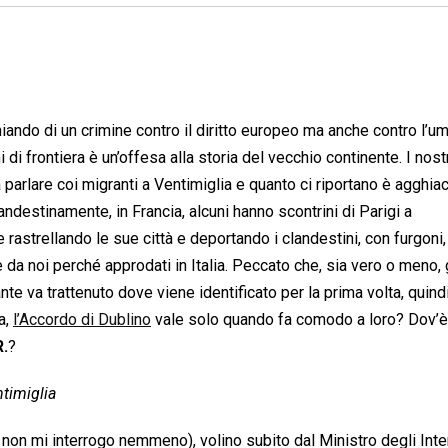
iando di un crimine contro il diritto europeo ma anche contro l’um
i di frontiera è un’offesa alla storia del vecchio continente. I nost
 parlare coi migranti a Ventimiglia e quanto ci riportano è agghiac
landestinamente, in Francia, alcuni hanno scontrini di Parigi a
astrellando le sue città e deportando i clandestini, con furgoni, o
da noi perché approdati in Italia. Peccato che, sia vero o meno, 
nte va trattenuto dove viene identificato per la prima volta, quindi
a,
l’Accordo di Dublino
vale solo quando fa comodo a loro? Dov’è 
.
?
ntimiglia
 non mi interrogo nemmeno), volino subito dal Ministro degli Inte