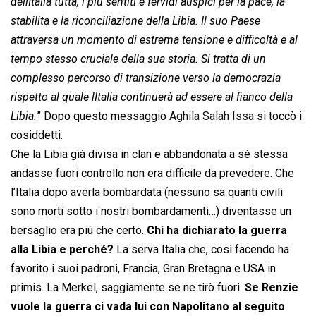
dellItalia tutta, i più sentiti e fervidi auspici per la pace, la
stabilita e la riconciliazione della Libia. Il suo Paese
attraversa un momento di estrema tensione e difficoltà e al
tempo stesso cruciale della sua storia. Si tratta di un
complesso percorso di transizione verso la democrazia
rispetto al quale lItalia continuerà ad essere al fianco della
Libia.
” Dopo questo messaggio
Aghila Salah Issa
si toccò i
cosiddetti.
Che la Libia già divisa in clan e abbandonata a sé stessa
andasse fuori controllo non era difficile da prevedere. Che
l’Italia dopo averla bombardata (nessuno sa quanti civili
sono morti sotto i nostri bombardamenti…) diventasse un
bersaglio era più che certo.
Chi ha dichiarato la guerra
alla Libia e perché?
La serva Italia che, così facendo ha
favorito i suoi padroni, Francia, Gran Bretagna e USA in
primis. La Merkel, saggiamente se ne tirò fuori.
Se Renzie
vuole la guerra ci vada lui con Napolitano al seguito
.