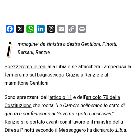
F
X
W
L
T
E
C
P
a
h
i
h
m
o
r
i
mmagine: da sinistra a destra Gentiloni, Pinotti,
c
a
n
r
a
p
i
e
Bersani, Renzie
t
k
e
i
y
n
b
s
e
a
l
L
t
Spezzeremo le reni
alla Libia e se attaccherà Lampedusa la
o
A
d
d
i
fermeremo sul
bagnasciuga
. Grazie a Renzie e al
o
p
I
s
n
marmittone
Gentiloni
k
p
n
k
Sono sprezzanti dell’
articolo 11
e dell’
articolo 78 della
Costituzione
che recita: “
Le Camere deliberano lo stato di
guerra e conferiscono al Governo i poteri necessari
.”
Renzie si è portato avanti con il lavoro e il ministro della
Difesa Pinotti
secondo il Messaggero ha dichiarato
:
Libia,