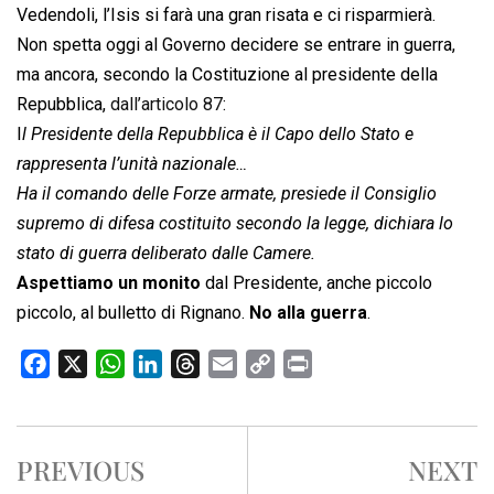
Vedendoli, l’Isis si farà una gran risata e ci risparmierà.
Non spetta oggi al Governo decidere se entrare in guerra,
ma ancora, secondo la Costituzione al presidente della
Repubblica,
dall’articolo 87
:
I
l Presidente della Repubblica è il Capo dello Stato e
rappresenta l’unità nazionale…
Ha il comando delle Forze armate, presiede il Consiglio
supremo di difesa costituito secondo la legge, dichiara lo
stato di guerra deliberato dalle Camere.
Aspettiamo un monito
dal Presidente, anche piccolo
piccolo, al bulletto di Rignano.
No alla guerra
.
F
X
W
L
T
E
C
P
a
h
i
h
m
o
r
c
a
n
r
a
p
i
e
t
k
e
i
y
n
PREVIOUS
NEXT
b
s
e
a
l
L
t