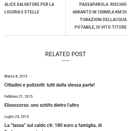
o
A
d
d
i
ALICE SALVATORE PER LA
PASSAPAROLA: RISCHIO
o
p
I
s
n
LIGURIA 5 STELLE
AMIANTO IN 100MILA KM DI
k
p
n
k
TUBAZIONI DELLACQUA
POTABILE, DI VITO TITORE
RELATED POST
Marzo 8, 2015
Cittadini e poliziotti: tutti dalla stessa parte!
Febbraio 21, 2015
Elisoccorso: uno schifo dietro l’altro
Luglio 24, 2015
La ”tassa” sul caldo c’è: 180 euro a famiglia, di