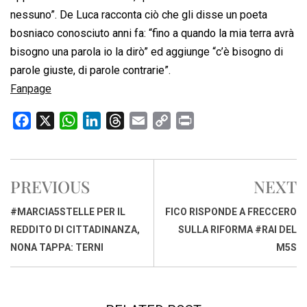
nessuno”. De Luca racconta ciò che gli disse un poeta
bosniaco conosciuto anni fa: “fino a quando la mia terra avrà
bisogno una parola io la dirò” ed aggiunge “c’è bisogno di
parole giuste, di parole contrarie”.
Fanpage
F
X
W
L
T
E
C
P
a
h
i
h
m
o
r
c
a
n
r
a
p
i
e
t
k
e
i
y
n
PREVIOUS
NEXT
b
s
e
a
l
L
t
o
A
d
d
i
#MARCIA5STELLE PER IL
FICO RISPONDE A FRECCERO
o
p
I
s
n
REDDITO DI CITTADINANZA,
SULLA RIFORMA #RAI DEL
k
p
n
k
NONA TAPPA: TERNI
M5S