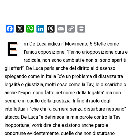
F
X
W
L
T
E
C
P
a
h
i
h
m
o
r
E
rri De Luca indica il Movimento 5 Stelle come
c
a
n
r
a
p
i
e
l’unica opposizione. “Fanno un’opposizione dura e
t
k
e
i
y
n
b
s
e
a
l
L
t
radicale, non sono cambiati e non si sono spartiti
o
A
d
d
i
gli affari”. De Luca parla anche del diritto al dissenso
o
p
I
s
n
spiegando come in Italia “c’è un problema di distanza tra
k
p
n
k
legalità e giustizia, molti cose come la Tav, le discariche o
anche l’Expo, sono fatte nel nome della legalità” ma non
sempre in quello della giustizia. Infine il ruolo degli
intellettuali: “che chi fa carriera senza disturbare nessuno”
attacca De Luca “e definisce le mie parole contro la Tav
inopportune, vorrà dire che esistono anche parole
opportune evidentemente, quelle che non disturbano