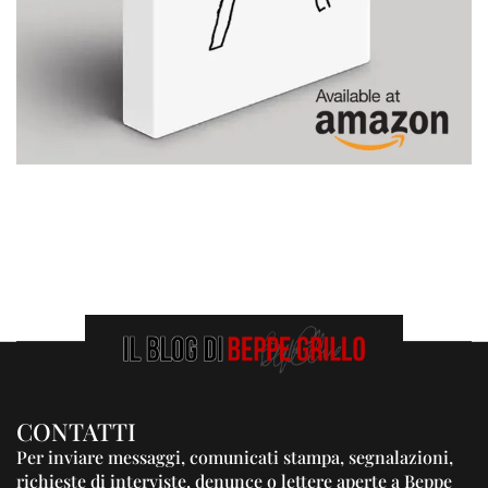
CONTATTI
Per inviare messaggi, comunicati stampa, segnalazioni,
richieste di interviste, denunce o lettere aperte a Beppe