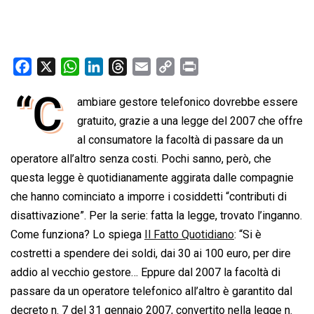
F
X
W
L
T
E
C
P
a
h
i
h
m
o
r
“C
ambiare gestore telefonico dovrebbe essere
c
a
n
r
a
p
i
e
gratuito, grazie a una legge del 2007 che offre
t
k
e
i
y
n
b
s
e
a
l
L
t
al consumatore la facoltà di passare da un
o
A
d
d
i
operatore all’altro senza costi. Pochi sanno, però, che
o
p
I
s
n
questa legge è quotidianamente aggirata dalle compagnie
k
p
n
k
che hanno cominciato a imporre i cosiddetti “contributi di
disattivazione”. Per la serie: fatta la legge, trovato l’inganno.
Come funziona? Lo spiega
Il Fatto Quotidiano
: “Si è
costretti a spendere dei soldi, dai 30 ai 100 euro, per dire
addio al vecchio gestore… Eppure dal 2007 la facoltà di
passare da un operatore telefonico all’altro è garantito dal
decreto n. 7 del 31 gennaio 2007, convertito nella legge n.