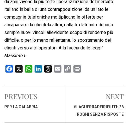
da anni vivono la più forte liberalizzazione del mercato
italiano in balia di una contrapposizione: da un lato le
compagnie telefoniche moltiplicano le offerte per
accaparrarsi la clientela altrui, dallaltro lato introducono
sempre nuovi vincoli allevidente scopo di renderne più
difficile, o per lo meno rallentarne, lo spostamento dei
clienti verso altri operatori. Alla faccia delle leggi”
Massimo L.
F
X
W
L
T
E
C
P
a
h
i
h
m
o
r
c
a
n
r
a
p
i
e
t
k
e
i
y
n
PREVIOUS
NEXT
b
s
e
a
l
L
t
o
A
d
d
i
PER LA CALABRIA
#LAGUERRADEIRIFIUTI: 26
o
p
I
s
n
ROGHI SENZA RISPOSTE
k
p
n
k