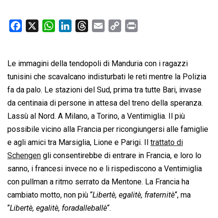
F
X
W
L
T
E
C
P
a
h
i
h
m
o
r
c
a
n
r
a
p
i
Le immagini della tendopoli di Manduria con i ragazzi
e
t
k
e
i
y
n
b
s
e
a
l
L
t
tunisini che scavalcano indisturbati le reti mentre la Polizia
o
A
d
d
i
fa da palo. Le stazioni del Sud, prima tra tutte Bari, invase
o
p
I
s
n
da centinaia di persone in attesa del treno della speranza.
k
p
n
k
Lassù al Nord. A Milano, a Torino, a Ventimiglia. Il più
possibile vicino alla Francia per ricongiungersi alle famiglie
e agli amici tra Marsiglia, Lione e Parigi. Il
trattato di
Schengen
gli consentirebbe di entrare in Francia, e loro lo
sanno, i francesi invece no e li rispediscono a Ventimiglia
con pullman a ritmo serrato da Mentone. La Francia ha
cambiato motto, non più “
Libertè, egalitè, fraternitè
“, ma
“
Libertè, egalitè, foradalleballè
“.