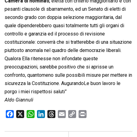
Camera di nominati
, eletta con criterio maggioritario e con
pesanti clausole di sbarramento, ed un Senato di eletti di
secondo grado con doppia selezione maggioritaria, dal
quale dipenderebbero quasi totalmente tutti gli organi di
controllo e garanzia ed il processo di revisione
costituzionale: converrà che si tratterebbe di una situazione
piuttosto anomala nel quadro delle democrazie liberali.
Qualora Ella ritenesse non infondate queste
preoccupazioni, sarebbe positivo che si aprisse un
confronto, quantomeno sulle possibili misure per mettere in
sicurezza la Costituzione. AugurandoLe buon lavoro le
porgo i miei rispettosi saluti”
Aldo Giannuli
F
X
W
L
T
E
C
P
a
h
i
h
m
o
r
c
a
n
r
a
p
i