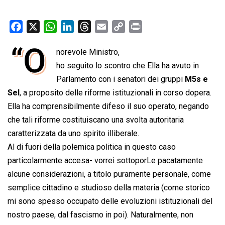
F
X
W
L
T
E
C
P
a
h
i
h
m
o
r
“O
norevole Ministro,
c
a
n
r
a
p
i
e
ho seguito lo scontro che Ella ha avuto in
t
k
e
i
y
n
b
s
e
a
l
L
t
Parlamento con i senatori dei gruppi
M5s e
o
A
d
d
i
Sel
, a proposito delle riforme istituzionali in corso dopera.
o
p
I
s
n
Ella ha comprensibilmente difeso il suo operato, negando
k
p
n
k
che tali riforme costituiscano una svolta autoritaria
caratterizzata da uno spirito illiberale.
Al di fuori della polemica politica in questo caso
particolarmente accesa- vorrei sottoporLe pacatamente
alcune considerazioni, a titolo puramente personale, come
semplice cittadino e studioso della materia (come storico
mi sono spesso occupato delle evoluzioni istituzionali del
nostro paese, dal fascismo in poi). Naturalmente, non