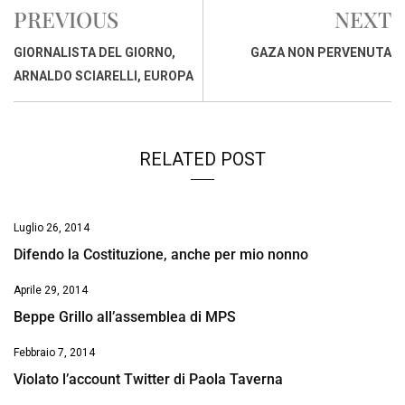
e
t
k
e
i
y
n
PREVIOUS
NEXT
b
s
e
a
l
L
t
o
A
d
d
i
GIORNALISTA DEL GIORNO,
GAZA NON PERVENUTA
o
p
I
s
n
ARNALDO SCIARELLI, EUROPA
k
p
n
k
RELATED POST
Luglio 26, 2014
Difendo la Costituzione, anche per mio nonno
Aprile 29, 2014
Beppe Grillo all’assemblea di MPS
Febbraio 7, 2014
Violato l’account Twitter di Paola Taverna