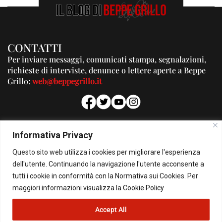
CONTATTI
Per inviare messaggi, comunicati stampa, segnalazioni,
richieste di interviste, denunce o lettere aperte a Beppe
Grillo:
web@beppegrillo.it
PUBBLICITA'
Informativa Privacy
Per la tua pubblicità su questo Blog:
Questo sito web utilizza i cookies per migliorare l'esperienza
pubblicita@beppegrillo.it
dell'utente. Continuando la navigazione l'utente acconsente a
tutti i cookie in conformità con la Normativa sui Cookies. Per
HOMEPAGE
COOKIE POLICY
PRIVACY POLICY
CONTATTI
maggiori informazioni visualizza la
Cookie Policy
Accept All
© Copyright 2026 - Il Blog di Beppe Grillo. All Rights Reserved - Powered by