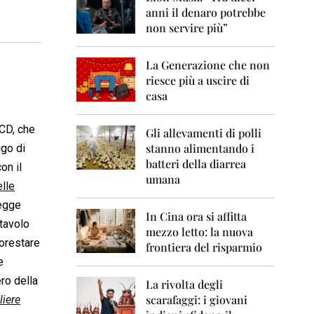
0
anni il denaro potrebbe
6
non servire più”
2
0
La Generazione che non
0
7
riesce più a uscire di
casa
2
0
NCD, che
0
Gli allevamenti di polli
8
stanno alimentando i
igo di
batteri della diarrea
on il
2
umana
0
lle
0
legge
9
In Cina ora si affitta
 tavolo
mezzo letto: la nuova
2
forestare
frontiera del risparmio
0
e
1
0
ro della
La rivolta degli
scarafaggi: i giovani
liere
2