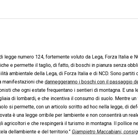
 di legge numero 124, fortemente voluto da Lega, Forza Italia e 
che e permette il taglio, di fatto, di boschi in pianura senza obbl
tà ambientale della Lega, di Forza Italia e di NCD. Sono partiti c
à manifestazioni che
danneggeranno i boschi con il passaggio de
isti che ogni estate frequentano i sentieri di montagna. E una 
gliaia di lombardi, e che incentiva il consumo di suolo. Mentre un
olo si permette, con un articolo scritto ad hoc nella legge, di de
ovata è una legge orribile per lambiente e non consentirà un real
 agricoltori e che respingerà il turismo in montagna. Il pollice ne
ela dellambiente e del territorio.”
Giampietro Maccabiani, consig