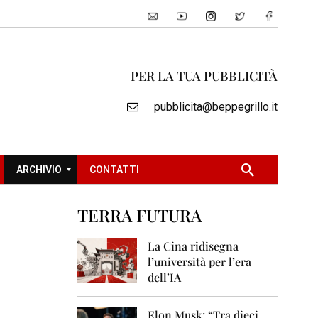
PER LA TUA PUBBLICITÀ
pubblicita@beppegrillo.it
ARCHIVIO
CONTATTI
TERRA FUTURA
2
0
La Cina ridisegna
0
l’università per l’era
5
dell’IA
2
0
Elon Musk: “Tra dieci