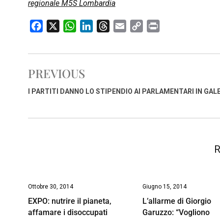
regionale M5S Lombardia
F
X
W
L
T
E
C
P
a
h
i
h
m
o
r
c
a
n
r
a
p
i
e
t
k
e
i
y
n
PREVIOUS
b
s
e
a
l
L
t
o
A
d
d
i
I PARTITI DANNO LO STIPENDIO AI PARLAMENTARI IN GAL
o
p
I
s
n
k
p
n
k
R
Ottobre 30, 2014
Giugno 15, 2014
EXPO: nutrire il pianeta,
L’allarme di Giorgio
affamare i disoccupati
Garuzzo: “Vogliono