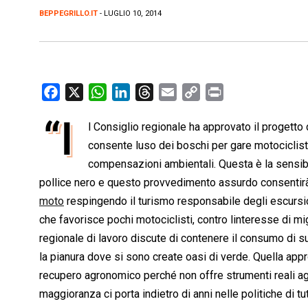
BEPPEGRILLO.IT
- LUGLIO 10, 2014
F
X
W
L
T
E
C
P
a
h
i
h
m
o
r
“I
l Consiglio regionale ha approvato il progetto
c
a
n
r
a
p
i
e
consente luso dei boschi per gare motociclisti
t
k
e
i
y
n
b
s
e
a
l
L
t
compensazioni ambientali. Questa è la sensibili
o
A
d
d
i
pollice nero e questo provvedimento assurdo consentir
o
p
I
s
n
moto
respingendo il turismo responsabile degli escursion
k
p
n
k
che favorisce pochi motociclisti, contro linteresse di mi
regionale di lavoro discute di contenere il consumo di su
la pianura dove si sono create oasi di verde. Quella appr
recupero agronomico perché non offre strumenti reali agli
maggioranza ci porta indietro di anni nelle politiche di tut