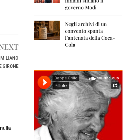
indiani sfidano il
0
1
governo Modi
1
Negli archivi di un
2
0
convento spunta
1
l’antenata della Coca-
2
Cola
NEXT
2
IMILIANO
0
1
E GIRONE
3
2
0
1
4
2
0
1
 nulla
5
2