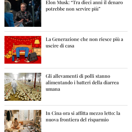
Elon Musk: “Tra dieci anni il denaro
potrebbe non servire più”
La Generazione che non riesce più a
uscire di casa
Gli allevamenti di polli stanno
alimentando i batteri della diarrea
umana
In Cina ora si affitta mezzo letto: la
nuova frontiera del risparmio