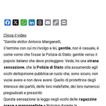
F
X
W
L
T
E
C
P
a
h
i
h
m
o
r
c
a
n
r
a
p
i
Clicca il video
e
t
k
e
i
y
n
“
Gentile dottor Antonio Manganelli
,
b
s
e
a
l
L
t
il termine con cui mi rivolgo a lei,
gentile
, non è casuale, è
o
A
d
d
i
come vorrei che fosse la Polizia di Stato: gentile verso il
o
p
I
s
n
popolo italiano che deve proteggere. Vede, ho una
strana
k
p
n
k
sensazione
, che la
Polizia di Stato
stia assumendo agli
occhi dellopinione pubblica un ruolo che, sono sicuro, non
vuole avere e non deve avere. Quello di protettrice degli
interessi dei partiti, delle loro malefatte, dei loro numerosi
pregiudicati e prescritti.
Questa sensazione la leggo negli occhi delle
ragazzine
prese a manganellate
a Bologna durante la