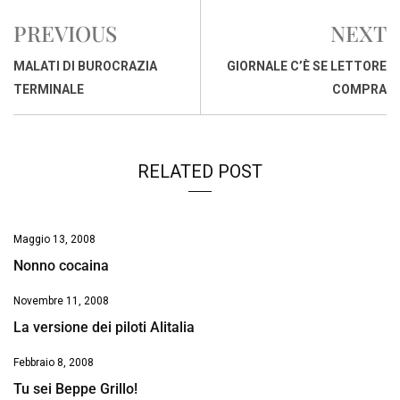
e
t
k
e
i
y
n
PREVIOUS
NEXT
b
s
e
a
l
L
t
o
A
d
d
i
MALATI DI BUROCRAZIA
GIORNALE C’È SE LETTORE
o
p
I
s
n
TERMINALE
COMPRA
k
p
n
k
RELATED POST
Maggio 13, 2008
Nonno cocaina
Novembre 11, 2008
La versione dei piloti Alitalia
Febbraio 8, 2008
Tu sei Beppe Grillo!