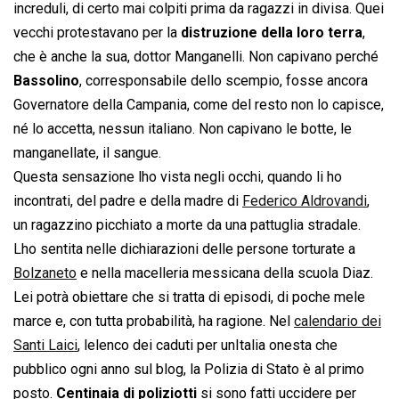
increduli, di certo mai colpiti prima da ragazzi in divisa. Quei
vecchi protestavano per la
distruzione della loro terra
,
che è anche la sua, dottor Manganelli. Non capivano perché
Bassolino
, corresponsabile dello scempio, fosse ancora
Governatore della Campania, come del resto non lo capisce,
né lo accetta, nessun italiano. Non capivano le botte, le
manganellate, il sangue.
Questa sensazione lho vista negli occhi, quando li ho
incontrati, del padre e della madre di
Federico Aldrovandi
,
un ragazzino picchiato a morte da una pattuglia stradale.
Lho sentita nelle dichiarazioni delle persone torturate a
Bolzaneto
e nella macelleria messicana della scuola Diaz.
Lei potrà obiettare che si tratta di episodi, di poche mele
marce e, con tutta probabilità, ha ragione. Nel
calendario dei
Santi Laici
, lelenco dei caduti per unItalia onesta che
pubblico ogni anno sul blog, la Polizia di Stato è al primo
posto.
Centinaia di poliziotti
si sono fatti uccidere per