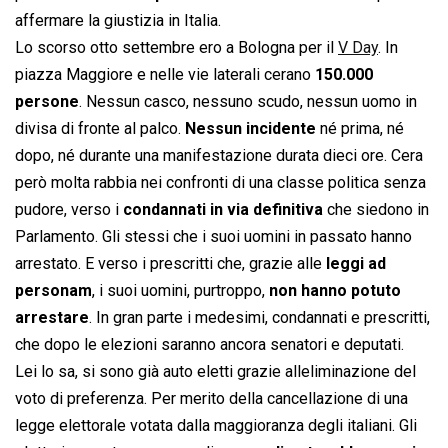
affermare la giustizia in Italia.
Lo scorso otto settembre ero a Bologna per il
V Day
. In
piazza Maggiore e nelle vie laterali cerano
150.000
persone
. Nessun casco, nessuno scudo, nessun uomo in
divisa di fronte al palco.
Nessun incidente
né prima, né
dopo, né durante una manifestazione durata dieci ore. Cera
però molta rabbia nei confronti di una classe politica senza
pudore, verso i
condannati in via definitiva
che siedono in
Parlamento. Gli stessi che i suoi uomini in passato hanno
arrestato. E verso i prescritti che, grazie alle
leggi ad
personam
, i suoi uomini, purtroppo,
non hanno potuto
arrestare
. In gran parte i medesimi, condannati e prescritti,
che dopo le elezioni saranno ancora senatori e deputati.
Lei lo sa, si sono già auto eletti grazie alleliminazione del
voto di preferenza. Per merito della cancellazione di una
legge elettorale votata dalla maggioranza degli italiani. Gli