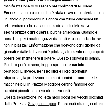
manifestazione di dissenso
nei confronti di
Giuliano
Ferrara
. La loro unica colpa è stata di avere contestato con
un lancio di pomodori un signore che vuole cancellare un
referendum e che dal suo comodo studio televisivo
sponsorizza ogni guerra
, purché americana. Quando è
possibile per i nostri ragazzi dissentire, anche urlando, se
non in piazza? Linformazione che ricevono ogni giorno dai
giornali e dalle televisioni è pilotata, strumento dei gruppi di
potere per mantenere il potere. Questo i giovani lo sanno.
Per loro però ci sono, troppo spesso,
le cariche
, i
pestaggi. E, invece,
per i politici
e i loro giornalisti
stipendiati, la protezione dei suoi uomini,
la scorta
e le
macchine blu. In Piazza Maggiore cerano famiglie con
bambini piccoli, non pericolosi terroristi.
Questa sensazione lho letta negli occhi dei vecchi picchiati
dalla Polizia a
Savignano Irpino
. Pensionati straniti, confusi,