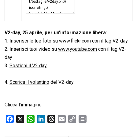
V2-day, 25 aprile, per un’informazione libera
:
1. Inserisci le tue foto su
www.flickr.com
con il tag V2-day
2. Inserisci tuoi video su
www.youtube.com
con il tag V2-
day
3.
Sostieni il V2 day
4.
Scarica il volantino
del V2-day
Clicca l’immagine
F
X
W
L
T
E
C
P
a
h
i
h
m
o
r
c
a
n
r
a
p
i