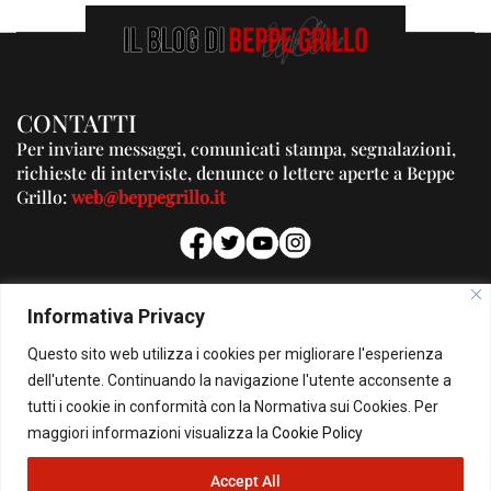
CONTATTI
Per inviare messaggi, comunicati stampa, segnalazioni,
richieste di interviste, denunce o lettere aperte a Beppe
Grillo:
web@beppegrillo.it
PUBBLICITA'
Informativa Privacy
Per la tua pubblicità su questo Blog:
Questo sito web utilizza i cookies per migliorare l'esperienza
pubblicita@beppegrillo.it
dell'utente. Continuando la navigazione l'utente acconsente a
tutti i cookie in conformità con la Normativa sui Cookies. Per
HOMEPAGE
COOKIE POLICY
PRIVACY POLICY
CONTATTI
maggiori informazioni visualizza la
Cookie Policy
Accept All
© Copyright 2026 - Il Blog di Beppe Grillo. All Rights Reserved - Powered by