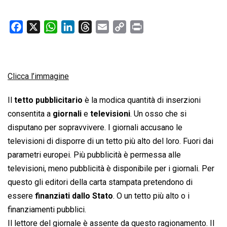
F
X
W
L
T
E
C
P
a
h
i
h
m
o
r
c
a
n
r
a
p
i
e
t
k
e
i
y
n
Clicca l’immagine
b
s
e
a
l
L
t
o
A
d
d
i
Il
tetto pubblicitario
è la modica quantità di inserzioni
o
p
I
s
n
consentita a
giornali
e
televisioni
. Un osso che si
k
p
n
k
disputano per sopravvivere. I giornali accusano le
televisioni di disporre di un tetto più alto del loro. Fuori dai
parametri europei. Più pubblicità è permessa alle
televisioni, meno pubblicità è disponibile per i giornali. Per
questo gli editori della carta stampata pretendono di
essere
finanziati dallo Stato
. O un tetto più alto o i
finanziamenti pubblici.
Il lettore del giornale è assente da questo ragionamento. Il