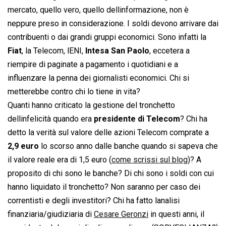
mercato, quello vero, quello dellinformazione, non è
neppure preso in considerazione. I soldi devono arrivare dai
contribuenti o dai grandi gruppi economici. Sono infatti la
Fiat
, la Telecom, lENI,
Intesa San Paolo
, eccetera a
riempire di paginate a pagamento i quotidiani e a
influenzare la penna dei giornalisti economici. Chi si
metterebbe contro chi lo tiene in vita?
Quanti hanno criticato la gestione del tronchetto
dellinfelicità quando era
presidente di Telecom
? Chi ha
detto la verità sul valore delle azioni Telecom comprate a
2,9 euro
lo scorso anno dalle banche quando si sapeva che
il valore reale era di 1,5 euro (
come scrissi sul blog
)? A
proposito di chi sono le banche? Di chi sono i soldi con cui
hanno liquidato il tronchetto? Non saranno per caso dei
correntisti e degli investitori? Chi ha fatto lanalisi
finanziaria/giudiziaria di
Cesare Geronzi
in questi anni, il