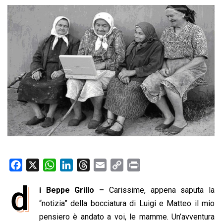
F
X
W
L
T
E
C
P
a
h
i
h
m
o
r
d
i Beppe Grillo –
Carissime, appena saputa la
c
a
n
r
a
p
i
e
“notizia” della bocciatura di Luigi e Matteo il mio
t
k
e
i
y
n
b
s
e
a
l
L
t
pensiero è andato a voi, le mamme. Un’avventura