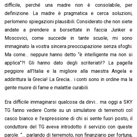
o
A
d
d
i
difficile, perché una madre non è consolabile, per
o
p
I
s
n
definizione. La madre è pragmatica e cerca soluzioni,
k
p
n
k
perlomeno spiegazioni plausibili. Considerato che non siete
andate a prendere a borsettate in faccia Junker e
Moscovici, come succede in tante scuole, mi sono
immaginato la vostra sincera preoccupazione senza sfoghi.
Ma come… neppure hanno detto “è intelligente ma non si
applica”?! Gli hanno dato degli scriteriati!? La pagella
peggiore all’Italia e la migliore alla maestra Angela e
addirittura la Grecia! La Grecia… i conti sono in ordine ma la
gente muore di fame e malattie curabili.
Era difficile immaginarsi qualcosa da dirvi… ma oggi a SKY
TG fanno vedere Conte su un simulatore di terremoti col
casco bianco e l’espressione di chi si sente fuori posto, il
conduttore del TG aveva introdotto il servizio con queste
parole: “… parlando di terremoto, non finanziario per fortuna,