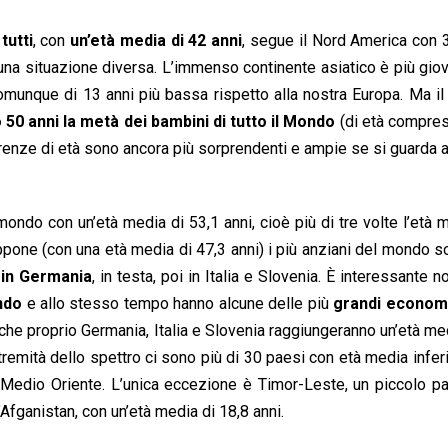
tutti
, con
un’età media di 42 anni
, segue il Nord America con 
una situazione diversa. L’immenso continente asiatico è più gio
munque di 13 anni più bassa rispetto alla nostra Europa. Ma il
 50 anni la metà dei bambini di tutto il Mondo
(di età compres
ferenze di età sono ancora più sorprendenti e ampie se si guarda 
ndo con un’età media di 53,1 anni, cioè più di tre volte l’età 
appone (con una età media di 47,3 anni) i più anziani del mondo s
 in Germania
, in testa, poi in Italia e Slovenia. È interessante n
ndo
e allo stesso tempo hanno alcune delle più
grandi econom
he proprio Germania, Italia e Slovenia raggiungeranno un’età me
 estremità dello spettro ci sono più di 30 paesi con età media infer
el Medio Oriente. L’unica eccezione è Timor-Leste, un piccolo 
’Afganistan, con un’età media di 18,8 anni.