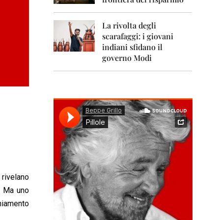
0
1
1
La rivolta degli
scarafaggi: i giovani
2
0
indiani sfidano il
1
governo Modi
2
2
0
1
3
2
0
1
4
2
 rivelano
0
. Ma uno
1
5
hiamento
2