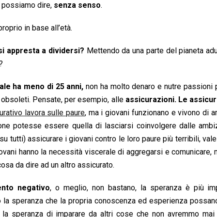
 possiamo dire,
senza senso
.
oprio in base all’età.
i appresta a dividersi?
Mettendo da una parte del pianeta adul
?
le ha meno di 25 anni,
non ha molto denaro e nutre passioni 
obsoleti. Pensate, per esempio, alle
assicurazioni. Le assicur
urativo lavora sulle paure
, ma i giovani funzionano e vivono di a
e potesse essere quella di lasciarsi coinvolgere dalle ambiz
 tutti) assicurare i giovani contro le loro paure più terribili, vale
iovani hanno la necessità viscerale di aggregarsi e comunicare, 
sa da dire ad un altro assicurato.
ento negativo
, o meglio, non bastano, la speranza è più imp
o la speranza che la propria conoscenza ed esperienza possano
 e la speranza di imparare da altri cose che non avremmo mai