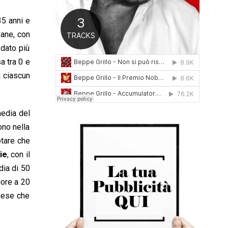
0
1
35 anni e
6
vane, con
 dato più
a tra 0 e
a ciascun
media del
ono nella
otare che
ie
, con il
dia di 50
iore a 20
paese che