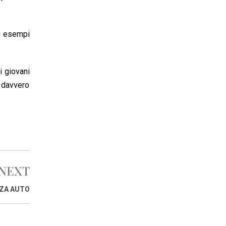
li esempi
i giovani
a davvero
NEXT
NZA AUTO