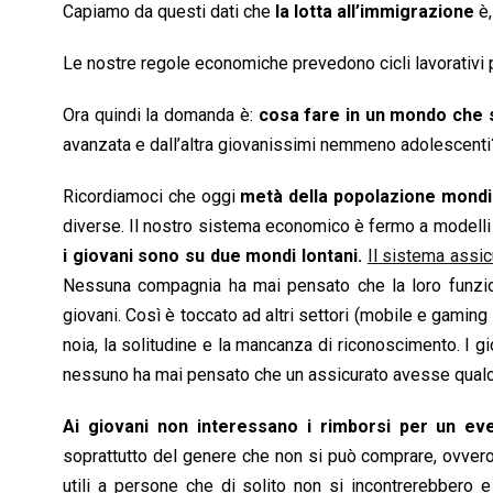
Capiamo da questi dati che
la lotta all’immigrazione
è,
Le nostre regole economiche prevedono cicli lavorativi pr
Ora quindi la domanda è:
cosa fare in un mondo che s
avanzata e dall’altra giovanissimi nemmeno adolescenti
Ricordiamoci che oggi
metà della popolazione mondia
diverse. Il nostro sistema economico è fermo a modelli 
i giovani sono su due mondi lontani.
Il sistema assic
Nessuna compagnia ha mai pensato che la loro funzion
giovani. Così è toccato ad altri settori (mobile e gaming su
noia, la solitudine e la mancanza di riconoscimento. I g
nessuno ha mai pensato che un assicurato avesse qualco
Ai giovani non interessano i rimborsi per un ev
soprattutto del genere che non si può comprare, ovver
utili a persone che di solito non si incontrerebbero