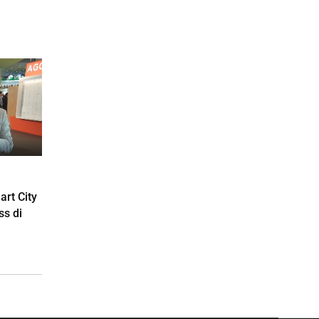
rt City
ss di