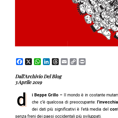
F
X
W
L
T
E
C
P
a
h
i
h
m
o
r
c
a
n
r
a
p
i
Dall’Archivio Del Blog
3 Aprile 2019
e
t
k
e
i
y
n
b
s
e
a
l
L
t
d
i Beppe Grillo –
Il mondo è in costante mutame
o
A
d
d
i
che c’è qualcosa di preoccupante:
l’invecch
o
p
I
s
n
dei dati più significativi è l’età media del
cont
k
p
n
k
senza freni dei paesi occidentali più sviluppati.