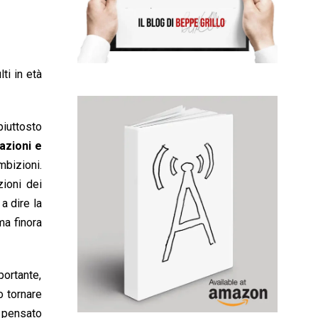
ti in età
piuttosto
azioni e
mbizioni.
ioni dei
 a dire la
ma finora
ortante,
 tornare
 pensato