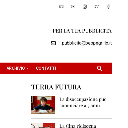
PER LA TUA PUBBLICITÀ
pubblicita@beppegrillo.it
ARCHIVIO
CONTATTI
TERRA FUTURA
2
0
La disoccupazione può
0
cominciare a 5 anni
5
2
0
La Cina ridisegna