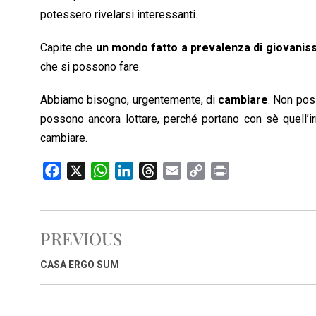
potessero rivelarsi interessanti.
Capite che
un mondo fatto a prevalenza di giovanis
che si possono fare.
Abbiamo bisogno, urgentemente, di
cambiare
. Non poss
possono ancora lottare, perché portano con sè quell’ir
cambiare.
F
X
W
L
T
E
C
P
a
h
i
h
m
o
r
c
a
n
r
a
p
i
e
t
k
e
i
y
n
PREVIOUS
b
s
e
a
l
L
t
o
A
d
d
i
CASA ERGO SUM
o
p
I
s
n
k
p
n
k