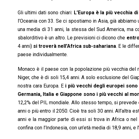
Gli ultimi dati sono chiari:
L’Europa è la più vecchia di 
l’Oceania con 33. Se ci spostiamo in Asia, già abbiamo 
una media di 31 anni, la stessa del Sud America, ma co
sbalorditivo è un altro. Le previsioni ci dicono che
entro
4 anni)
si troverà nell’Africa sub-sahariana
. E le dif
paese individualmente.
Monaco è il paese con la popolazione più vecchia del mo
Niger, che è di soli 15,4 anni. A solo esclusione del Gi
nostra cara Europa. E
i più vecchi degli europei sono
Germania, Italia e Giappone sono i più vecchi al mo
12,2% del PIL mondiale. Allo stesso tempo, si prevede c
anni o più entro il 2050. Cioè tra soli 30 anni. All’altra
anni e la maggior parte di essi si trova in Africa o n
confina con l’Indonesia, con un’età media di 18,9 anni, e l