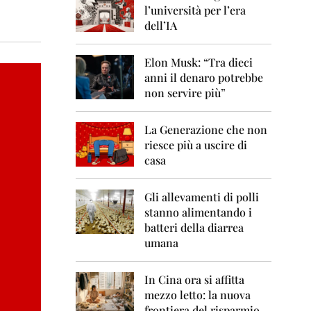
0
l’università per l’era
6
dell’IA
2
0
Elon Musk: “Tra dieci
0
anni il denaro potrebbe
7
non servire più”
2
0
La Generazione che non
0
8
riesce più a uscire di
casa
2
0
0
Gli allevamenti di polli
9
stanno alimentando i
batteri della diarrea
2
umana
0
1
0
In Cina ora si affitta
mezzo letto: la nuova
2
frontiera del risparmio