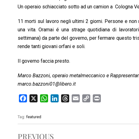
Un operaio schiacciato sotto ad un camion a Cologna Ven
11 morti sul lavoro negli ultimi 2 giorni. Persone e no
una vita. Oramai é una strage quotidiana di lavorator
settimana) da parte del governo, per fermare questo trist
rende tanti giovani orfani e soli.
Il governo faccia presto.
Marco Bazzoni, operaio metalmeccanico e Rappresentante 
marco.bazzoni01@libero.it
F
X
W
L
T
E
C
P
a
h
i
h
m
o
r
c
a
n
r
a
p
i
Tag:
featured
e
t
k
e
i
y
n
b
s
e
a
l
L
t
PREVIOUS
o
A
d
d
i