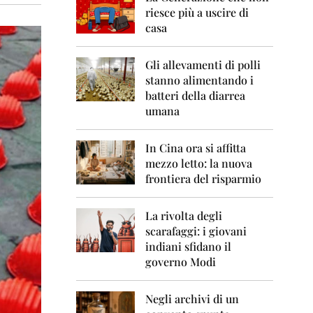
0
riesce più a uscire di
6
casa
2
0
Gli allevamenti di polli
0
7
stanno alimentando i
batteri della diarrea
2
umana
0
0
8
In Cina ora si affitta
mezzo letto: la nuova
2
frontiera del risparmio
0
0
9
La rivolta degli
scarafaggi: i giovani
2
indiani sfidano il
0
governo Modi
1
0
Negli archivi di un
2