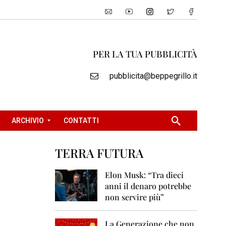
PER LA TUA PUBBLICITÀ
pubblicita@beppegrillo.it
ARCHIVIO
CONTATTI
TERRA FUTURA
2
0
Elon Musk: “Tra dieci
0
anni il denaro potrebbe
5
non servire più”
2
0
La Generazione che non