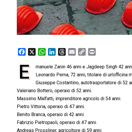
F
X
W
L
T
E
C
P
a
h
i
h
m
o
r
E
manuele Zanin 46 anni e Jagdeep Singh 42 anni
c
a
n
r
a
p
i
e
Leonardo Perna, 72 anni, titolare di un’officina 
t
k
e
i
y
n
b
s
e
a
l
L
t
Giuseppe Costantino, autotrasportatore di 52 a
o
A
d
d
i
Valeriano Bottero, operaio di 52 anni.
o
p
I
s
n
Massimo Malfatti, imprenditore agricolo di 54 anni.
k
p
n
k
Pietro Vittoria, operaio di 47 anni.
Benito Branca, operaio di 42 anni.
Fabrizio Pietropaoli, operaio di 47 anni.
Andreas Prossliner, agricoltore di 59 anni.