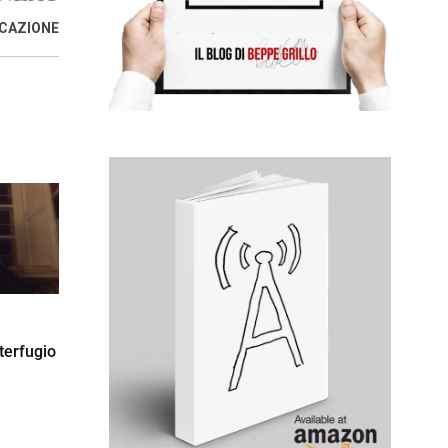
ICAZIONE
terfugio