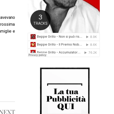
0
1
6
e avevano
prossima
amiglie e
NEXT