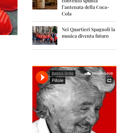
convento spunta
0
1
l’antenata della Coca-
1
Cola
2
0
Nei Quartieri Spagnoli la
1
musica diventa futuro
2
2
0
1
3
2
0
1
4
2
0
1
5
2