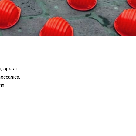
, operai.
meccanica.
nni.