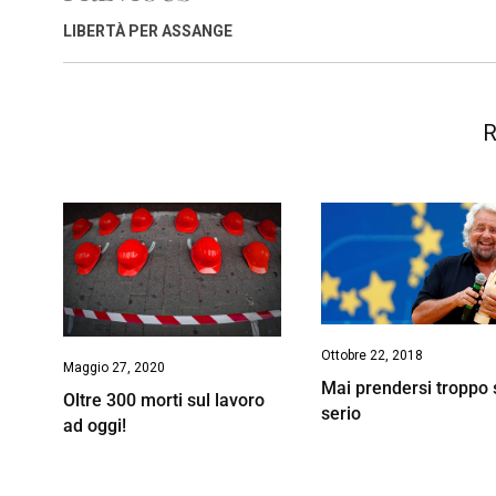
o
p
I
s
n
LIBERTÀ PER ASSANGE
k
p
n
k
R
Ottobre 22, 2018
Maggio 27, 2020
Mai prendersi troppo 
Oltre 300 morti sul lavoro
serio
ad oggi!