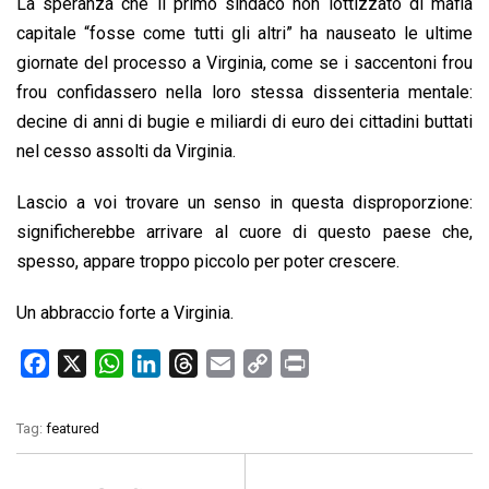
La speranza che il primo sindaco non lottizzato di mafia
capitale “fosse come tutti gli altri” ha nauseato le ultime
giornate del processo a Virginia, come se i saccentoni frou
frou confidassero nella loro stessa dissenteria mentale:
decine di anni di bugie e miliardi di euro dei cittadini buttati
nel cesso assolti da Virginia.
Lascio a voi trovare un senso in questa disproporzione:
significherebbe arrivare al cuore di questo paese che,
spesso, appare troppo piccolo per poter crescere.
Un abbraccio forte a Virginia.
F
X
W
L
T
E
C
P
a
h
i
h
m
o
r
c
a
n
r
a
p
i
Tag:
featured
e
t
k
e
i
y
n
b
s
e
a
l
L
t