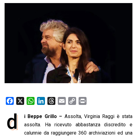
F
X
W
L
T
E
C
P
a
h
i
h
m
o
r
d
i Beppe Grillo –
Assolta, Virginia Raggi è stata
c
a
n
r
a
p
i
e
assolta. Ha ricevuto abbastanza discredito e
t
k
e
i
y
n
b
s
e
a
l
L
t
calunnie da raggiungere 360 archiviazioni ed una