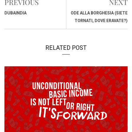
PREVIOUS
NEXT
o
A
d
d
i
o
p
I
s
n
DUBAINDIA
ODE ALLA BORGHESIA (SIETE
k
p
n
k
TORNATI, DOVE ERAVATE?)
RELATED POST