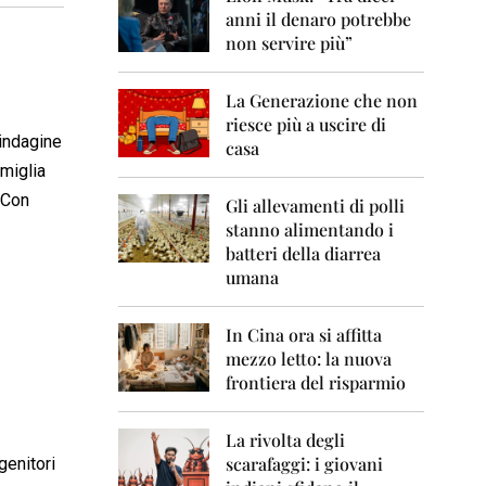
0
anni il denaro potrebbe
6
non servire più”
2
0
La Generazione che non
0
7
riesce più a uscire di
’indagine
casa
2
miglia
0
 Con
0
Gli allevamenti di polli
8
stanno alimentando i
batteri della diarrea
2
umana
0
0
9
In Cina ora si affitta
mezzo letto: la nuova
2
frontiera del risparmio
0
1
0
La rivolta degli
scarafaggi: i giovani
genitori
2