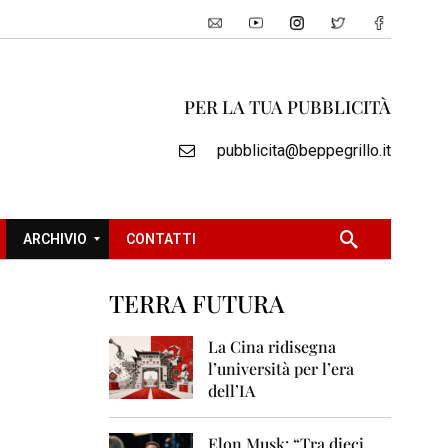
PER LA TUA PUBBLICITÀ
pubblicita@beppegrillo.it
ARCHIVIO
CONTATTI
TERRA FUTURA
2
0
La Cina ridisegna
0
l’università per l’era
5
dell’IA
2
0
Elon Musk: “Tra dieci