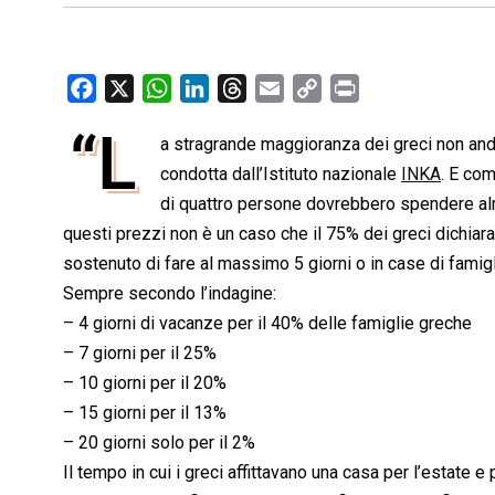
F
X
W
L
T
E
C
P
a
h
i
h
m
o
r
“L
a stragrande maggioranza dei greci non andr
c
a
n
r
a
p
i
e
condotta dall’Istituto nazionale
t
k
e
i
y
n
INKA
. E co
b
s
e
a
l
L
t
di quattro persone dovrebbero spendere alm
o
A
d
d
i
questi prezzi non è un caso che il 75% dei greci dichiar
o
p
I
s
n
sostenuto di fare al massimo 5 giorni o in case di famigl
k
p
n
k
Sempre secondo l’indagine:
– 4 giorni di vacanze per il 40% delle famiglie greche
– 7 giorni per il 25%
– 10 giorni per il 20%
– 15 giorni per il 13%
– 20 giorni solo per il 2%
Il tempo in cui i greci affittavano una casa per l’estate