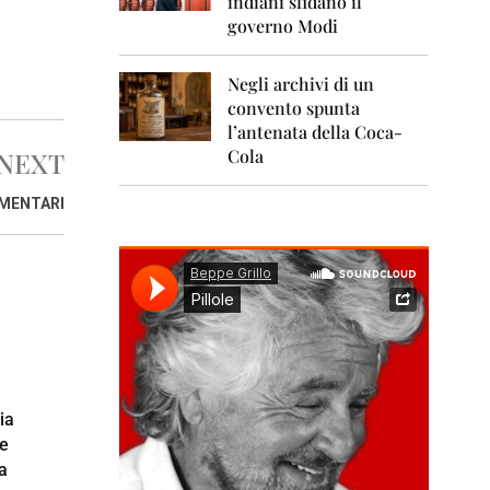
indiani sfidano il
0
1
governo Modi
1
Negli archivi di un
2
0
convento spunta
1
l’antenata della Coca-
2
Cola
NEXT
2
AMENTARI
0
1
3
2
0
1
4
2
0
ia
1
te
5
a
2