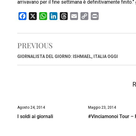
arrivavano per il fine settimana è definitivamente finito.”
F
X
W
L
T
E
C
P
a
h
i
h
m
o
r
c
a
n
r
a
p
i
e
t
k
e
i
y
n
PREVIOUS
b
s
e
a
l
L
t
o
A
d
d
i
GIORNALISTA DEL GIORNO: ISHMAEL, ITALIA OGGI
o
p
I
s
n
k
p
n
k
R
Agosto 24, 2014
Maggio 23, 2014
I soldi ai giornali
#Vinciamonoi Tour –