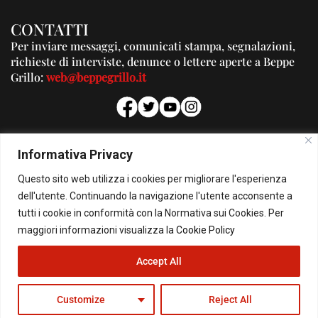
CONTATTI
Per inviare messaggi, comunicati stampa, segnalazioni,
richieste di interviste, denunce o lettere aperte a Beppe
Grillo:
web@beppegrillo.it
PUBBLICITA'
Informativa Privacy
Per la tua pubblicità su questo Blog:
Questo sito web utilizza i cookies per migliorare l'esperienza
pubblicita@beppegrillo.it
dell'utente. Continuando la navigazione l'utente acconsente a
tutti i cookie in conformità con la Normativa sui Cookies. Per
HOMEPAGE
COOKIE POLICY
PRIVACY POLICY
CONTATTI
maggiori informazioni visualizza la
Cookie Policy
Accept All
© Copyright 2026 - Il Blog di Beppe Grillo. All Rights Reserved - Powered by
happygrafic.com
Customize
Reject All