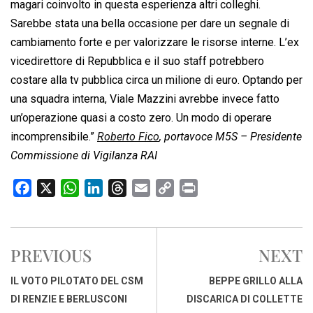
magari coinvolto in questa esperienza altri colleghi.
Sarebbe stata una bella occasione per dare un segnale di
cambiamento forte e per valorizzare le risorse interne. L’ex
vicedirettore di Repubblica e il suo staff potrebbero
costare alla tv pubblica circa un milione di euro. Optando per
una squadra interna, Viale Mazzini avrebbe invece fatto
un’operazione quasi a costo zero. Un modo di operare
incomprensibile.”
Roberto Fico
, portavoce M5S – Presidente
Commissione di Vigilanza RAI
F
X
W
L
T
E
C
P
a
h
i
h
m
o
r
c
a
n
r
a
p
i
e
t
k
e
i
y
n
PREVIOUS
NEXT
b
s
e
a
l
L
t
o
A
d
d
i
IL VOTO PILOTATO DEL CSM
BEPPE GRILLO ALLA
o
p
I
s
n
DI RENZIE E BERLUSCONI
DISCARICA DI COLLETTE