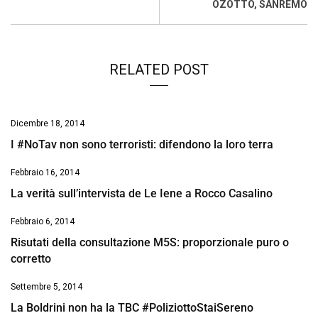
k
p
n
k
OZOTTO, SANREMO
RELATED POST
Dicembre 18, 2014
I #NoTav non sono terroristi: difendono la loro terra
Febbraio 16, 2014
La verità sull’intervista de Le Iene a Rocco Casalino
Febbraio 6, 2014
Risutati della consultazione M5S: proporzionale puro o
corretto
Settembre 5, 2014
La Boldrini non ha la TBC #PoliziottoStaiSereno