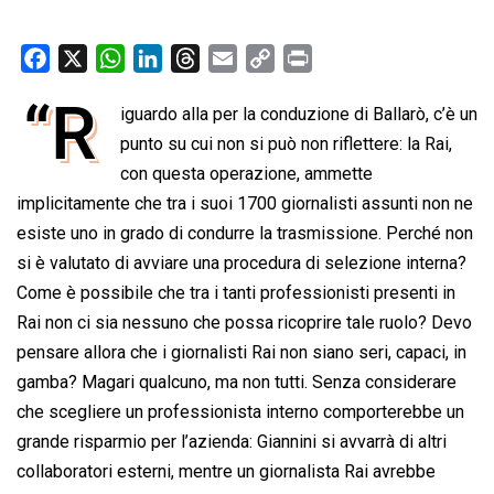
F
X
W
L
T
E
C
P
a
h
i
h
m
o
r
“R
iguardo alla per la conduzione di Ballarò, c’è un
c
a
n
r
a
p
i
e
punto su cui non si può non riflettere: la Rai,
t
k
e
i
y
n
b
s
e
a
l
L
t
con questa operazione, ammette
o
A
d
d
i
implicitamente che tra i suoi 1700 giornalisti assunti non ne
o
p
I
s
n
esiste uno in grado di condurre la trasmissione. Perché non
k
p
n
k
si è valutato di avviare una procedura di selezione interna?
Come è possibile che tra i tanti professionisti presenti in
Rai non ci sia nessuno che possa ricoprire tale ruolo? Devo
pensare allora che i giornalisti Rai non siano seri, capaci, in
gamba? Magari qualcuno, ma non tutti. Senza considerare
che scegliere un professionista interno comporterebbe un
grande risparmio per l’azienda: Giannini si avvarrà di altri
collaboratori esterni, mentre un giornalista Rai avrebbe