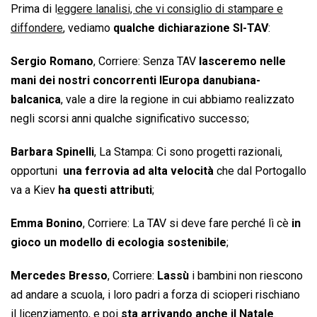
Prima di
l
eggere lanalisi, che vi consiglio di stampare e
diffondere
, vediamo
qualche dichiarazione SI-TAV
:
Sergio Romano
, Corriere: Senza TAV
lasceremo nelle
mani dei nostri concorrenti lEuropa danubiana-
balcanica
, vale a dire la regione in cui abbiamo realizzato
negli scorsi anni qualche significativo successo;
Barbara Spinelli
, La Stampa: Ci sono progetti razionali,
opportuni 
una ferrovia ad alta velocità
che dal Portogallo
va a Kiev
ha questi attributi
;
Emma Bonino
, Corriere: La TAV si deve fare perché lì cè
in
gioco un modello di ecologia sostenibile
;
Mercedes Bresso
, Corriere: 
Lassù
i bambini non riescono
ad andare a scuola, i loro padri a forza di scioperi rischiano
il licenziamento, e poi
sta arrivando anche il Natale
.