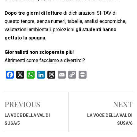
Dopo tre giorni di letture
di dichiarazioni SI-TAV di
questo tenore, senza numeri, tabelle, analisi economiche,
valutazioni ambientali, proiezioni
gli studenti hanno
gettato la spugna
.
Giornalisti non scioperate più!
Altrimenti come facciamo a divertirci?
F
X
W
L
T
E
C
P
a
h
i
h
m
o
r
c
a
n
r
a
p
i
e
t
k
e
i
y
n
PREVIOUS
NEXT
b
s
e
a
l
L
t
o
A
d
d
i
LA VOCE DELLA VAL DI
LA VOCE DELLA VAL DI
o
p
I
s
n
SUSA/5
SUSA/6
k
p
n
k