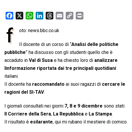
F
X
W
L
T
E
C
P
a
h
i
h
m
o
r
f
oto: news.bbc.co.uk
c
a
n
r
a
p
i
e
t
k
e
i
y
n
Il docente di un corso di “
Analisi delle politiche
b
s
e
a
l
L
t
pubbliche
” ha discusso con gli studenti quello che è
o
A
d
d
i
accaduto in
Val di Susa
e ha chiesto loro di
analizzare
o
p
I
s
n
linformazione riportata dai tre principali quotidiani
k
p
n
k
italiani.
Il docente ha
raccomandato
ai suoi ragazzi di
cercare le
ragioni del SI-TAV
.
I giornali consultati nei giorni
7, 8 e 9 dicembre
sono stati:
Il Corriere della Sera
,
La Repubblica
e
La Stampa
.
Il risultato è
esilarante
, qui mi rubano il mestiere di comico.