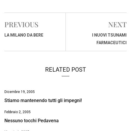
a
h
i
h
m
o
r
c
a
n
r
a
p
i
e
t
k
e
i
y
n
PREVIOUS
NEXT
b
s
e
a
l
L
t
o
A
d
d
i
LA MILANO DA BERE
I NUOVI TSUNAMI
o
p
I
s
n
FARMACEUTICI
k
p
n
k
RELATED POST
Dicembre 19, 2005
Stiamo mantenendo tutti gli impegni!
Febbraio 2, 2005
Nessuno tocchi Pedavena