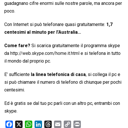
guadagnano cifre enormi sulle nostre parole, ma ancora per
poco.
Con Internet si può telefonare quasi gratuitamente:
1,7
centesimi al minuto per l’Australia…
Come fare?
Si scarica gratuitamente il programma skype
da
http://web.skype.com/home.it.html
e si telefona in tutto
il mondo dal proprio pc.
E’ sufficiente
la linea telefonica di casa
, si collega il pc e
si può chiamare il numero di telefono di chiunque per pochi
centesimi.
Ed è gratis se dal tuo pc parli con un altro pc, entrambi con
skype.
F
X
W
L
T
E
C
P