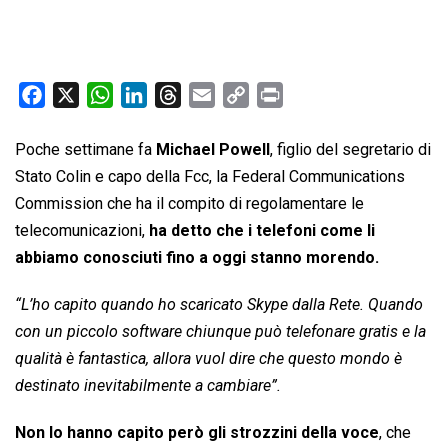
F
X
W
L
T
E
C
P
a
h
i
h
m
o
r
c
a
n
r
a
p
i
Poche settimane fa
Michael Powell
, figlio del segretario di
e
t
k
e
i
y
n
Stato Colin e capo della Fcc, la Federal Communications
b
s
e
a
l
L
t
Commission che ha il compito di regolamentare le
o
A
d
d
i
telecomunicazioni,
ha detto che i telefoni come li
o
p
I
s
n
abbiamo conosciuti fino a oggi stanno morendo.
k
p
n
k
“L’ho capito quando ho scaricato Skype dalla Rete. Quando
con un piccolo software chiunque può telefonare gratis e la
qualità è fantastica, allora vuol dire che questo mondo è
destinato inevitabilmente a cambiare”.
Non lo hanno capito però gli strozzini della voce
, che