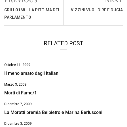
b
s
e
a
l
L
t
o
A
d
d
i
GRILLO168 – LA PITTIMA DEL
VIZZINI VUOL DIRE FIDUCIA
o
p
I
s
n
PARLAMENTO
k
p
n
k
RELATED POST
Ottobre 11, 2009
Il meno amato dagli italiani
Marzo 3, 2009
Morti di Fame/1
Dicembre 7, 2009
La Moratti premia Belpietro e Marina Berlusconi
Dicembre 3, 2009