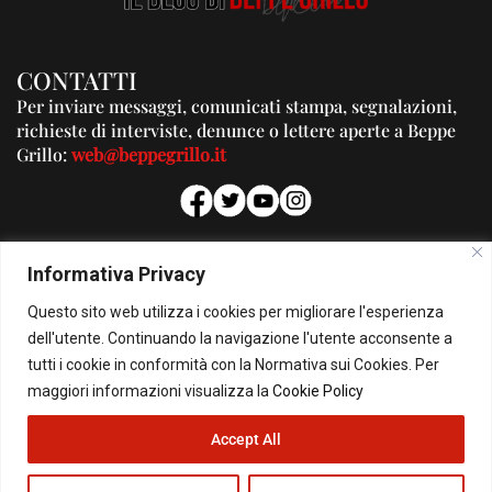
CONTATTI
Per inviare messaggi, comunicati stampa, segnalazioni,
richieste di interviste, denunce o lettere aperte a Beppe
Grillo:
web@beppegrillo.it
PUBBLICITA'
Informativa Privacy
Per la tua pubblicità su questo Blog:
Questo sito web utilizza i cookies per migliorare l'esperienza
pubblicita@beppegrillo.it
dell'utente. Continuando la navigazione l'utente acconsente a
tutti i cookie in conformità con la Normativa sui Cookies. Per
HOMEPAGE
COOKIE POLICY
PRIVACY POLICY
CONTATTI
maggiori informazioni visualizza la
Cookie Policy
Accept All
© Copyright 2026 - Il Blog di Beppe Grillo. All Rights Reserved - Powered by
happygrafic.com