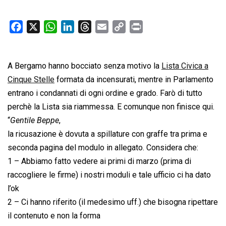
F
X
W
L
T
E
C
P
a
h
i
h
m
o
r
c
a
n
r
a
p
i
A Bergamo hanno bocciato senza motivo la
e
t
k
e
i
y
n
Lista Civica a
b
s
e
a
l
L
t
Cinque Stelle
formata da incensurati, mentre in Parlamento
o
A
d
d
i
entrano i condannati di ogni ordine e grado. Farò di tutto
o
p
I
s
n
perchè la Lista sia riammessa. E comunque non finisce qui.
k
p
n
k
“
Gentile Beppe
,
la ricusazione è dovuta a spillature con graffe tra prima e
seconda pagina del modulo in allegato. Considera che:
1 – Abbiamo fatto vedere ai primi di marzo (prima di
raccogliere le firme) i nostri moduli e tale ufficio ci ha dato
l’ok
2 – Ci hanno riferito (il medesimo uff.) che bisogna ripettare
il contenuto e non la forma