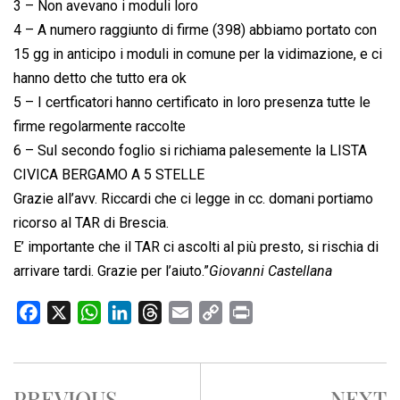
3 – Non avevano i moduli loro
4 – A numero raggiunto di firme (398) abbiamo portato con
15 gg in anticipo i moduli in comune per la vidimazione, e ci
hanno detto che tutto era ok
5 – I certficatori hanno certificato in loro presenza tutte le
firme regolarmente raccolte
6 – Sul secondo foglio si richiama palesemente la LISTA
CIVICA BERGAMO A 5 STELLE
Grazie all’avv. Riccardi che ci legge in cc. domani portiamo
ricorso al TAR di Brescia.
E’ importante che il TAR ci ascolti al più presto, si rischia di
arrivare tardi. Grazie per l’aiuto.”
Giovanni Castellana
F
X
W
L
T
E
C
P
a
h
i
h
m
o
r
c
a
n
r
a
p
i
e
t
k
e
i
y
n
PREVIOUS
NEXT