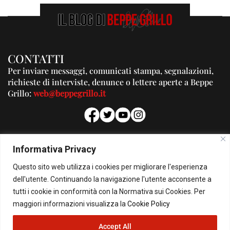
CONTATTI
Per inviare messaggi, comunicati stampa, segnalazioni,
richieste di interviste, denunce o lettere aperte a Beppe
Grillo:
web@beppegrillo.it
PUBBLICITA'
Informativa Privacy
Per la tua pubblicità su questo Blog:
Questo sito web utilizza i cookies per migliorare l'esperienza
pubblicita@beppegrillo.it
dell'utente. Continuando la navigazione l'utente acconsente a
tutti i cookie in conformità con la Normativa sui Cookies. Per
HOMEPAGE
COOKIE POLICY
PRIVACY POLICY
CONTATTI
maggiori informazioni visualizza la
Cookie Policy
Accept All
© Copyright 2026 - Il Blog di Beppe Grillo. All Rights Reserved - Powered by