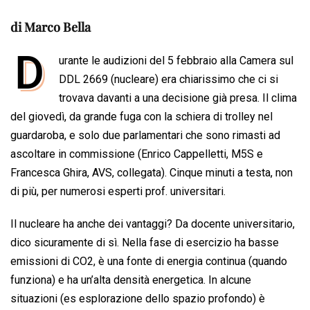
a
h
i
h
m
o
r
c
a
n
r
a
p
i
di Marco Bella
e
t
k
e
i
y
n
D
b
s
e
a
l
L
t
urante le audizioni del 5 febbraio alla Camera sul
o
A
d
d
i
DDL 2669 (nucleare) era chiarissimo che ci si
o
p
I
s
n
trovava davanti a una decisione già presa. Il clima
k
p
n
k
del giovedì, da grande fuga con la schiera di trolley nel
guardaroba, e solo due parlamentari che sono rimasti ad
ascoltare in commissione (Enrico Cappelletti, M5S e
Francesca Ghira, AVS, collegata). Cinque minuti a testa, non
di più, per numerosi esperti prof. universitari.
Il nucleare ha anche dei vantaggi? Da docente universitario,
dico sicuramente di sì. Nella fase di esercizio ha basse
emissioni di CO2, è una fonte di energia continua (quando
funziona) e ha un’alta densità energetica. In alcune
situazioni (es esplorazione dello spazio profondo) è