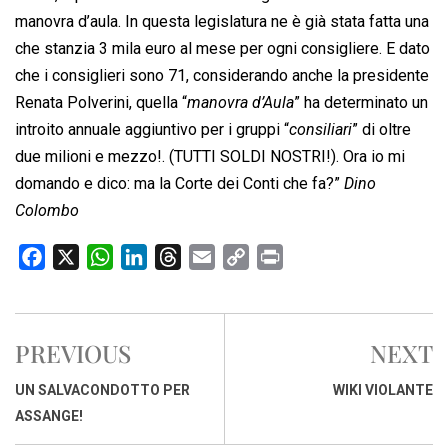
manovra d’aula. In questa legislatura ne è già stata fatta una
che stanzia 3 mila euro al mese per ogni consigliere. E dato
che i consiglieri sono 71, considerando anche la presidente
Renata Polverini, quella “
manovra d’Aula
” ha determinato un
introito annuale aggiuntivo per i gruppi “
consiliari
” di oltre
due milioni e mezzo!. (TUTTI SOLDI NOSTRI!). Ora io mi
domando e dico: ma la Corte dei Conti che fa?”
Dino
Colombo
F
X
W
L
T
E
C
P
a
h
i
h
m
o
r
c
a
n
r
a
p
i
e
t
k
e
i
y
n
PREVIOUS
NEXT
b
s
e
a
l
L
t
o
A
d
d
i
UN SALVACONDOTTO PER
WIKI VIOLANTE
o
p
I
s
n
ASSANGE!
k
p
n
k