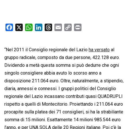
F
X
W
L
T
E
C
P
a
h
i
h
m
o
r
c
a
n
r
a
p
i
“Nel 2011 il Consiglio regionale del Lazio
e
t
k
e
i
y
n
ha versato
al
b
s
e
a
l
L
t
gruppo radicale, composto da due persone, 422.128 euro.
o
A
d
d
i
Dividendo a metà questa somma si può dedurre che ogni
o
p
I
s
n
singolo consigliere abbia avuto lo scorso anno a
k
p
n
k
disposizione 211.064 euro. Oltre, naturalmente, a stipendio,
diaria, annessi e connessi. I gruppi politici del Consiglio
regionale del Lazio incassano contributi quasi QUADRUPLI
rispetto a quelli di Montecitorio. Proiettando i 211.064 euro
procapite sulla platea dei 71 consiglieri, si ha la strabiliante
somma di 15 milioni. Esattamente 14 milioni 985.544 euro
l’anno, e per UNA SOLA delle 20 Regioni italiane. Poi c’è la