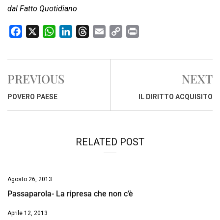
dal Fatto Quotidiano
F
X
W
L
T
E
C
P
a
h
i
h
m
o
r
c
a
n
r
a
p
i
e
t
k
e
i
y
n
PREVIOUS
NEXT
b
s
e
a
l
L
t
o
A
d
d
i
POVERO PAESE
IL DIRITTO ACQUISITO
o
p
I
s
n
k
p
n
k
RELATED POST
Agosto 26, 2013
Passaparola- La ripresa che non c’è
Aprile 12, 2013