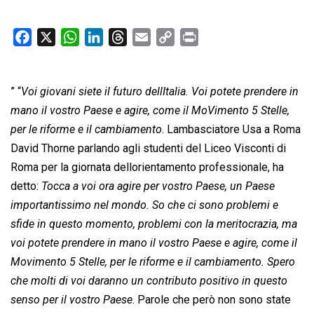
F
X
W
L
T
E
C
P
a
h
i
h
m
o
r
c
a
n
r
a
p
i
” “
Voi giovani siete il futuro dellItalia. Voi potete prendere in
e
t
k
e
i
y
n
b
s
e
a
l
L
t
mano il vostro Paese e agire, come il MoVimento 5 Stelle,
o
A
d
d
i
per le riforme e il cambiamento
. Lambasciatore Usa a Roma
o
p
I
s
n
David Thorne parlando agli studenti del Liceo Visconti di
k
p
n
k
Roma per la giornata dellorientamento professionale, ha
detto: 
Tocca a voi ora agire per vostro Paese, un Paese
importantissimo nel mondo. So che ci sono problemi e
sfide in questo momento, problemi con la meritocrazia, ma
voi potete prendere in mano il vostro Paese e agire, come il
Movimento 5 Stelle, per le riforme e il cambiamento. Spero
che molti di voi daranno un contributo positivo in questo
senso per il vostro Paese
. Parole che però non sono state