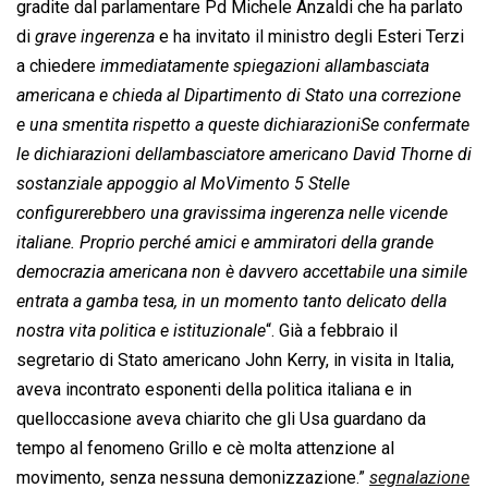
gradite dal parlamentare Pd Michele Anzaldi che ha parlato
di 
grave ingerenza
 e ha invitato il ministro degli Esteri Terzi
a chiedere 
immediatamente spiegazioni allambasciata
americana e chieda al Dipartimento di Stato una correzione
e una smentita rispetto a queste dichiarazioniSe confermate
le dichiarazioni dellambasciatore americano David Thorne di
sostanziale appoggio al MoVimento 5 Stelle
configurerebbero una gravissima ingerenza nelle vicende
italiane. Proprio perché amici e ammiratori della grande
democrazia americana non è davvero accettabile una simile
entrata a gamba tesa, in un momento tanto delicato della
nostra vita politica e istituzionale
“. Già a febbraio il
segretario di Stato americano John Kerry, in visita in Italia,
aveva incontrato esponenti della politica italiana e in
quelloccasione aveva chiarito che gli Usa guardano da
tempo al fenomeno Grillo e cè molta attenzione al
movimento, senza nessuna demonizzazione.”
segnalazione