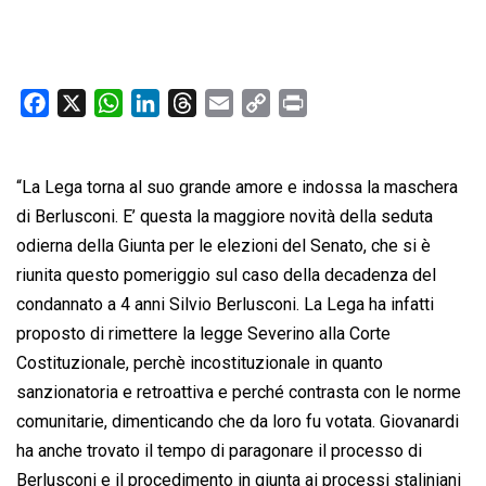
F
X
W
L
T
E
C
P
a
h
i
h
m
o
r
c
a
n
r
a
p
i
“La Lega torna al suo grande amore e indossa la maschera
e
t
k
e
i
y
n
b
s
e
a
l
L
t
di Berlusconi. E’ questa la maggiore novità della seduta
o
A
d
d
i
odierna della Giunta per le elezioni del Senato, che si è
o
p
I
s
n
riunita questo pomeriggio sul caso della decadenza del
k
p
n
k
condannato a 4 anni Silvio Berlusconi. La Lega ha infatti
proposto di rimettere la legge Severino alla Corte
Costituzionale, perchè incostituzionale in quanto
sanzionatoria e retroattiva e perché contrasta con le norme
comunitarie, dimenticando che da loro fu votata. Giovanardi
ha anche trovato il tempo di paragonare il processo di
Berlusconi e il procedimento in giunta ai processi staliniani