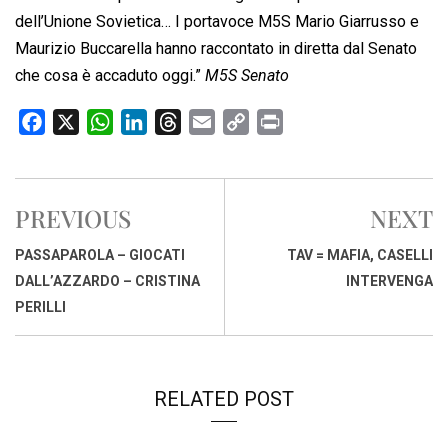
dell’Unione Sovietica… I portavoce M5S Mario Giarrusso e
Maurizio Buccarella hanno raccontato in diretta dal Senato
che cosa è accaduto oggi.”
M5S Senato
F
X
W
L
T
E
C
P
a
h
i
h
m
o
r
c
a
n
r
a
p
i
e
t
k
e
i
y
n
PREVIOUS
NEXT
b
s
e
a
l
L
t
o
A
d
d
i
PASSAPAROLA – GIOCATI
TAV = MAFIA, CASELLI
o
p
I
s
n
DALL’AZZARDO – CRISTINA
INTERVENGA
k
p
n
k
PERILLI
RELATED POST