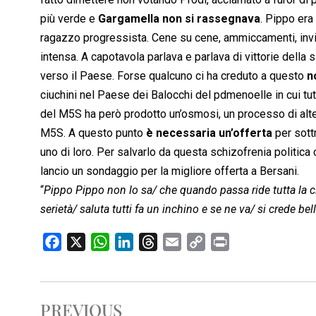
più verde e
Gargamella non si rassegnava
. Pippo era
ragazzo progressista. Cene su cene, ammiccamenti, invit
intensa. A capotavola parlava e parlava di vittorie della
verso il Paese. Forse qualcuno ci ha creduto a questo
n
ciuchini nel Paese dei Balocchi del pdmenoelle in cui tutt
del M5S ha però prodotto un’osmosi, un processo di alte
M5S. A questo punto
è necessaria un’offerta
per sott
uno di loro. Per salvarlo da questa schizofrenia politica
lancio un sondaggio per la migliore offerta a Bersani.
“
Pippo Pippo non lo sa/ che quando passa ride tutta la cit
serietà/ saluta tutti fa un inchino e se ne va/ si crede b
F
X
W
L
T
E
C
P
a
h
i
h
m
o
r
c
a
n
r
a
p
i
e
t
k
e
i
y
n
PREVIOUS
b
s
e
a
l
L
t