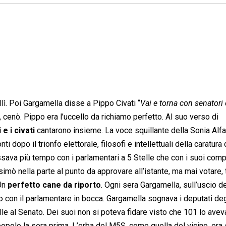
allì. Poi Gargamella disse a Pippo Civati “
Vai e torna con senatori 
ò, cenò. Pippo era l’uccello da richiamo perfetto. Al suo verso di
 e i civati
cantarono insieme. La voce squillante della Sonia Alfa
 dopo il trionfo elettorale, filosofi e intellettuali della caratura 
sava più tempo con i parlamentari a 5 Stelle che con i suoi comp
imò nella parte al punto da approvare all’istante, ma mai votare, 
 Un
perfetto cane da riporto
. Ogni sera Gargamella, sull’uscio de
o con il parlamentare in bocca. Gargamella sognava i deputati degl
le al Senato. Dei suoi non si poteva fidare visto che 101 lo ave
popolo la sera prima. L’erba del M5S, come quella del vicino, er