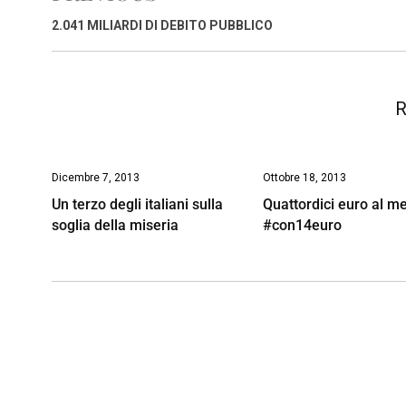
o
A
d
d
i
2.041 MILIARDI DI DEBITO PUBBLICO
o
p
I
s
n
k
p
n
k
R
Dicembre 7, 2013
Ottobre 18, 2013
Un terzo degli italiani sulla
Quattordici euro al m
soglia della miseria
#con14euro