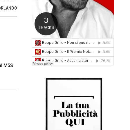
0
 ORLANDO
1
6
dal M5S