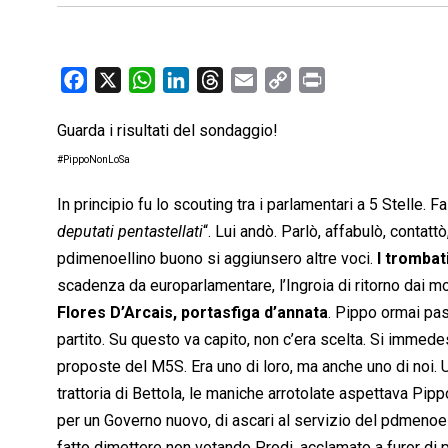
F
X
W
L
T
E
C
P
a
h
i
h
m
o
r
Guarda i risultati del sondaggio!
c
a
n
r
a
p
i
e
t
k
e
i
y
n
#PippoNonLoSa
b
s
e
a
l
L
t
In principio fu lo scouting tra i parlamentari a 5 Stelle. F
o
A
d
d
i
deputati pentastellati
“. Lui andò. Parlò, affabulò, contatt
o
p
I
s
n
pdimenoellino buono si aggiunsero altre voci.
I trombati
k
p
n
k
scadenza da europarlamentare, l’Ingroia di ritorno dai monti
Flores D’Arcais, portasfiga d’annata
. Pippo ormai pas
partito. Su questo va capito, non c’era scelta. Si immedes
proposte del M5S. Era uno di loro, ma anche uno di noi.
trattoria di Bettola, le maniche arrotolate aspettava Pipp
per un Governo nuovo, di ascari al servizio del pdmenoel
fatto dimettere non votando Prodi, acclamato a furor di 