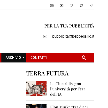
PER LA TUA PUBBLICITÀ
pubblicita@beppegrillo.it
ARCHIVIO
CONTATTI
TERRA FUTURA
2
0
La Cina ridisegna
0
l’università per l’era
5
dell’IA
2
0
Elon Musk: “Tra dieci