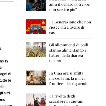
0
anni il denaro potrebbe
6
non servire più”
2
0
La Generazione che non
0
7
riesce più a uscire di
casa
2
0
0
Gli allevamenti di polli
e
8
stanno alimentando i
batteri della diarrea
2
umana
no in
0
0
di
9
In Cina ora si affitta
agni di
mezzo letto: la nuova
2
tutte le
frontiera del risparmio
0
lla
1
0
i altri
La rivolta degli
vano
scarafaggi: i giovani
2
a sempre