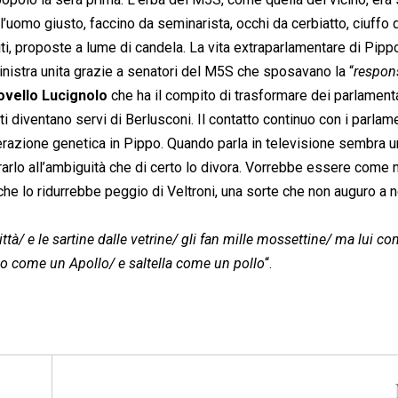
 l’uomo giusto, faccino da seminarista, occhi da cerbiatto, ciuffo 
i, proposte a lume di candela. La vita extraparlamentare di Pipp
 sinistra unita grazie a senatori del M5S che sposavano la “
respons
ovello Lucignolo
che ha il compito di trasformare dei parlamenta
i diventano servi di Berlusconi. Il contatto continuo con i parlam
razione genetica in Pippo. Quando parla in televisione sembra u
rarlo all’ambiguità che di certo lo divora. Vorrebbe essere come 
 che lo ridurrebbe peggio di Veltroni, una sorte che non auguro a 
tà/ e le sartine dalle vetrine/ gli fan mille mossettine/ ma lui c
ello come un Apollo/ e saltella come un pollo
“.