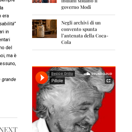
indiani sfidano il
0
1
governo Modi
da
1
o era
Negli archivi di un
2
abilità
”
0
convento spunta
ri in
1
l’antenata della Coca-
2
entari
Cola
no del
2
0
noi, ma è
1
nessuno,
3
2
on grande
0
1
4
2
0
1
5
NEXT
2