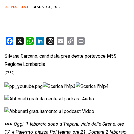
BEPPEGRILLO.IT
- GENNAIO 31, 2013
F
X
W
L
T
E
C
P
a
h
i
h
m
o
r
Silvana Carcano, candidata presidente portavoce M5S
c
a
n
r
a
p
i
Regione Lombardia
e
t
k
e
i
y
n
b
s
e
a
l
L
t
(07:30)
o
A
d
d
i
o
p
I
s
n
k
p
n
k
>>>
Oggi, 1 febbraio sono a Trapani, viale delle Sirene, ore
17, e Palermo, piazza Politeama, ore 21. Domani 2 febbraio