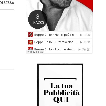
DI SESSA
0
1
6