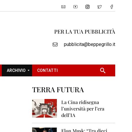
PER LA TUA PUBBLICITÀ
pubblicita@beppegrillo.it
ARCHIVIO
CONTATTI
TERRA FUTURA
2
0
La Cina ridisegna
0
l’università per l’era
5
dell’IA
2
0
Elon Musk: “Tra dieci