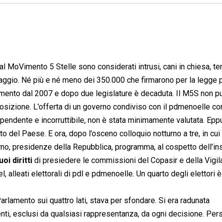
al MoVimento 5 Stelle sono considerati intrusi, cani in chiesa, te
aggio. Né più e né meno dei 350.000 che firmarono per la legge 
amento dal 2007 e dopo due legislature è decaduta. Il M5S non p
pposizione. L’offerta di un governo condiviso con il pdmenoelle co
ipendente e incorruttibile, non è stata minimamente valutata. Epp
to del Paese. E ora, dopo l’osceno colloquio notturno a tre, in cui
rno, presidenze della Repubblica, programma, al cospetto dell’in
oi diritti
di presiedere le commissioni del Copasir e della Vigi
 alleati elettorali di pdl e pdmenoelle. Un quarto degli elettori è
arlamento sui quattro lati, stava per sfondare. Si era radunata
nti, esclusi da qualsiasi rappresentanza, da ogni decisione. Pe