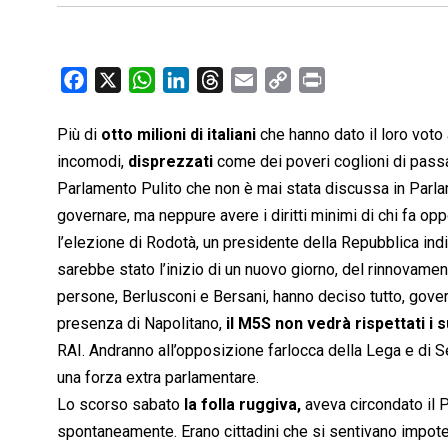
F
X
W
L
T
E
C
P
a
h
i
h
m
o
r
c
a
n
r
a
p
i
Più di
otto milioni di italiani
che hanno dato il loro voto 
e
t
k
e
i
y
n
incomodi,
disprezzati
come dei poveri coglioni di pass
b
s
e
a
l
L
t
Parlamento Pulito che non è mai stata discussa in Parl
o
A
d
d
i
governare, ma neppure avere i diritti minimi di chi fa o
o
p
I
s
n
l’elezione di Rodotà, un presidente della Repubblica ind
k
p
n
k
sarebbe stato l’inizio di un nuovo giorno, del rinnovamen
persone, Berlusconi e Bersani, hanno deciso tutto, gove
presenza di Napolitano,
il M5S non vedrà rispettati i su
RAI. Andranno all’opposizione farlocca della Lega e di Sel,
una forza extra parlamentare.
Lo scorso sabato
la folla ruggiva,
aveva circondato il P
spontaneamente. Erano cittadini che si sentivano impote