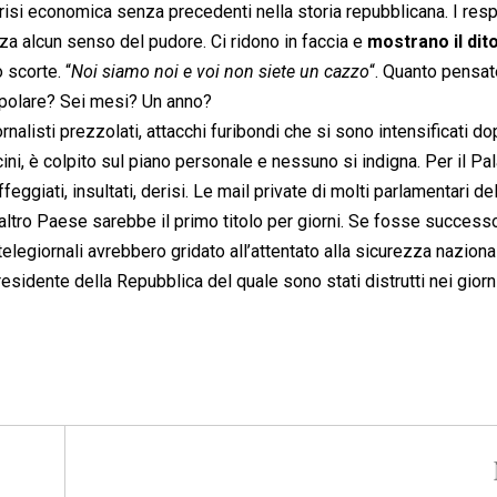
 crisi economica senza precedenti nella storia repubblicana. I res
enza alcun senso del pudore. Ci ridono in faccia e
mostrano il dit
 scorte. “
Noi siamo noi e voi non siete un cazzo
“. Quanto pensa
popolare? Sei mesi? Un anno?
rnalisti prezzolati, attacchi furibondi che si sono intensificati do
ini, è colpito sul piano personale e nessuno si indigna. Per il Pa
giati, insultati, derisi. Le mail private di molti parlamentari d
n altro Paese sarebbe il primo titolo per giorni. Se fosse successo
 i telegiornali avrebbero gridato all’attentato alla sicurezza naziona
presidente della Repubblica del quale sono stati distrutti nei giorn