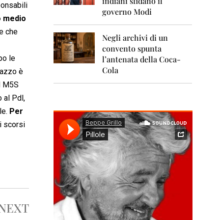
indiani sfidano il
0
ponsabili
1
governo Modi
1
o medio
te che
Negli archivi di un
2
0
convento spunta
1
po le
l’antenata della Coca-
2
Cola
lazzo è
2
el M5S
0
 al Pdl,
1
3
le.
Per
i scorsi
2
0
1
4
2
0
1
5
NEXT
2