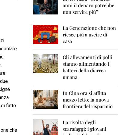
0
anni il denaro potrebbe
6
non servire più”
2
0
La Generazione che non
0
7
riesce più a uscire di
rzi
casa
2
popolare
0
0
uò
Gli allevamenti di polli
8
stanno alimentando i
n
batteri della diarrea
ure
2
umana
0
 due
0
signe
9
In Cina ora si affitta
lanza
mezzo letto: la nuova
2
 di fatto
frontiera del risparmio
0
1
0
La rivolta degli
scarafaggi: i giovani
2
rsone che