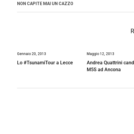
o
A
d
d
i
NON CAPITE MAI UN CAZZO
o
p
I
s
n
k
p
n
k
R
Gennaio 20, 2013
Maggio 12, 2013
Lo #TsunamiTour a Lecce
Andrea Quattrini cand
M5S ad Ancona