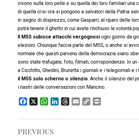
vivono sulla loro pelle e su quella dei loro familiari una
di quella crisi ora si pongono a salvatori della Patria s
in segno di disprezzo, come Gasparri, al riparo delle loro
potrà tenere il ghetto in cui avete rinchiuso la volontà 
Il M5S subisce attacchi vergognosi
ogni giorno da gio
elezioni. Chiunque faccia parte del M5S, o anche si avvic
normale che questi parvenu della democrazia siano sbeffeg
sono state trafugate, foto, filmati, corrispondenze. In u
a Cicchitto, Ghedini, Brunetta i giornali e i telegiornali e
il M5S solo scherno o silenzio
. Anche il silenzio del 
i nastri delle conversazioni con Mancino.
F
X
W
L
T
E
C
P
a
h
i
h
m
o
r
c
a
n
r
a
p
i
e
t
k
e
i
y
n
PREVIOUS
b
s
e
a
l
L
t