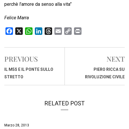
perchè l’amore da senso alla vita”
Felice Marra
F
X
W
L
T
E
C
P
a
h
i
h
m
o
r
c
a
n
r
a
p
i
e
t
k
e
i
y
n
PREVIOUS
NEXT
b
s
e
a
l
L
t
o
A
d
d
i
IL M5S E IL PONTE SULLO
PIERO RICCA SU
o
p
I
s
n
STRETTO
RIVOLUZIONE CIVILE
k
p
n
k
RELATED POST
Marzo 28, 2013