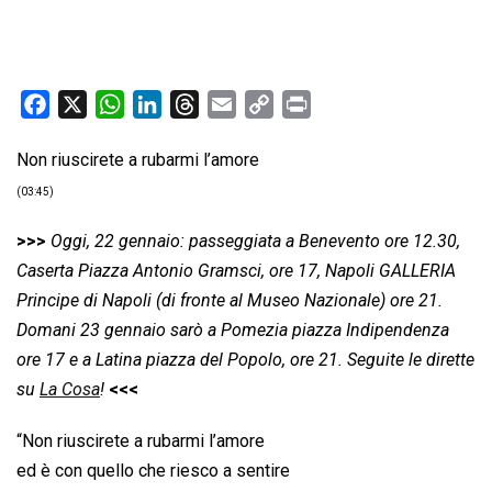
F
X
W
L
T
E
C
P
a
h
i
h
m
o
r
Non riuscirete a rubarmi l’amore
c
a
n
r
a
p
i
e
t
k
e
i
y
n
(03:45)
b
s
e
a
l
L
t
>>>
Oggi, 22 gennaio: passeggiata a Benevento ore 12.30,
o
A
d
d
i
Caserta Piazza Antonio Gramsci, ore 17, Napoli GALLERIA
o
p
I
s
n
Principe di Napoli (di fronte al Museo Nazionale) ore 21.
k
p
n
k
Domani 23 gennaio sarò a Pomezia piazza Indipendenza
ore 17 e a Latina piazza del Popolo, ore 21. Seguite le dirette
su
La Cosa
!
<<<
“Non riuscirete a rubarmi l’amore
ed è con quello che riesco a sentire