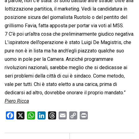
a parole, non c’è stata. Si sono battute altre strade: oltre alla
lottizzazione partitica, il marketing. Vedi la candidatura in
posizione sicura del giornalista Ruotolo o del pentito del
grillismo Favia, fatta apposta per portar via voti al M5S.
7 C’è poi un’altra cosa che preliminarmente giudico negativa.
L’ispiratore dell’operazione è stato Luigi De Magistris, che
pure non è in lista ma ha anch’egli piazzato qualche suo
uomo in pole per la Camera. Anziché programmare
rivoluzioni nazionali, sarebbe meglio che si dedicasse ai
seri problemi della città di cui è sindaco. Come metodo,
vale per tutti. Chi è stato eletto a una carica, prima di
dedicarsi ad altro, dovrebbe onorare il proprio mandato.”
Piero Ricca
F
X
W
L
T
E
C
P
a
h
i
h
m
o
r
c
a
n
r
a
p
i