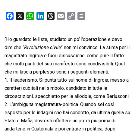
F
X
W
L
T
E
C
P
a
h
i
h
m
o
r
c
a
n
r
a
p
i
“Ho guardato le liste, studiato un po’ l’operazione e devo
e
t
k
e
i
y
n
b
s
e
a
l
L
t
dire che “
Rivoluzione civile
” non mi convince. La stima per il
o
A
d
d
i
magistrato Ingroia è fuori discussione, come pure il fatto
o
p
I
s
n
che molti punti del suo manifesto sono condivisibili. Quel
k
p
n
k
che mi lascia perplesso sono i seguenti elementi.
1. Il leaderismo. Si punta tutto sul nome di Ingroia, messo a
caratteri cubitali nel simbolo, candidato in tutte le
circoscrizioni, specchietto per le allodole, come Berlusconi.
2. L’ambiguità magistratura-politica. Quando sei così
esposto per le indagini che hai condotto, da ultima quella su
Stato e Mafia, dovresti riflettere un po’ di più prima di
andartene in Guatemala e poi entrare in politica, dopo