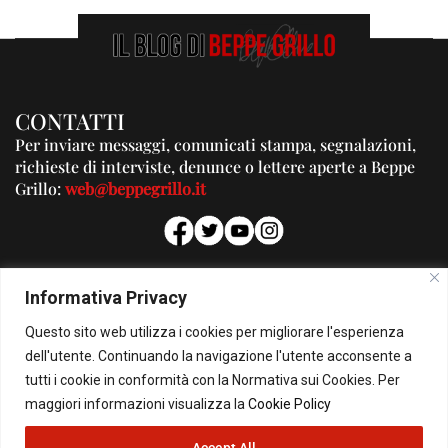
CONTATTI
Per inviare messaggi, comunicati stampa, segnalazioni,
richieste di interviste, denunce o lettere aperte a Beppe
Grillo:
web@beppegrillo.it
PUBBLICITA'
Informativa Privacy
Per la tua pubblicità su questo Blog:
Questo sito web utilizza i cookies per migliorare l'esperienza
pubblicita@beppegrillo.it
dell'utente. Continuando la navigazione l'utente acconsente a
tutti i cookie in conformità con la Normativa sui Cookies. Per
HOMEPAGE
COOKIE POLICY
PRIVACY POLICY
CONTATTI
maggiori informazioni visualizza la
Cookie Policy
Accept All
© Copyright 2026 - Il Blog di Beppe Grillo. All Rights Reserved - Powered by