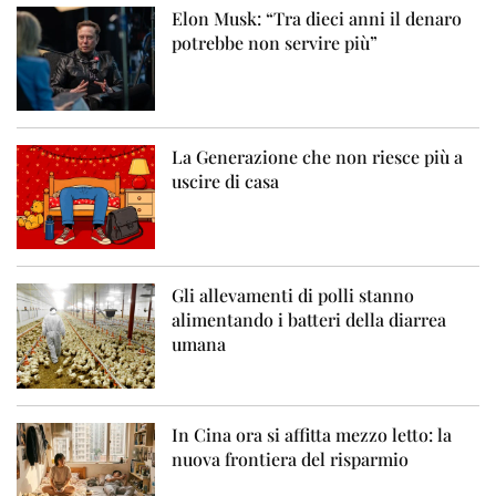
Elon Musk: “Tra dieci anni il denaro
potrebbe non servire più”
La Generazione che non riesce più a
uscire di casa
Gli allevamenti di polli stanno
alimentando i batteri della diarrea
umana
In Cina ora si affitta mezzo letto: la
nuova frontiera del risparmio