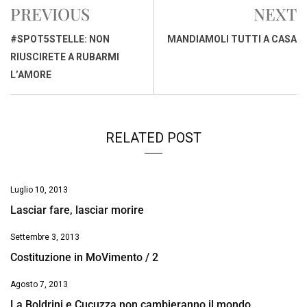
e
t
k
e
i
y
n
PREVIOUS
NEXT
b
s
e
a
l
L
t
o
A
d
d
i
#SPOT5STELLE: NON
MANDIAMOLI TUTTI A CASA
o
p
I
s
n
RIUSCIRETE A RUBARMI
k
p
n
k
L’AMORE
RELATED POST
Luglio 10, 2013
Lasciar fare, lasciar morire
Settembre 3, 2013
Costituzione in MoVimento / 2
Agosto 7, 2013
La Boldrini e Cucuzza non cambieranno il mondo