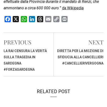
effettuate dalla Provincia durante il mandato di Renzi, che
ammontano a circa 600 000 euro.
”
da Wikipedia
F
X
W
L
T
E
C
P
a
h
i
h
m
o
r
c
a
n
r
a
p
i
e
t
k
e
i
y
n
PREVIOUS
NEXT
b
s
e
a
l
L
t
o
A
d
d
i
LA RAI CENSURA LA VERITÀ
DIRETTA PER LA MOZIONE DI
o
p
I
s
n
SULLA TRAGEDIA IN
SFIDUCIA ALLA CANCELLIERI
k
p
n
k
SARDEGNA
#CANCELLIERIVERGOGNA
#FORZASARDEGNA
RELATED POST