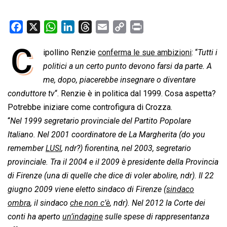
F
X
W
L
T
E
C
P
a
h
i
h
m
o
r
C
ipollino Renzie
conferma le sue ambizioni
: “
Tutti i
c
a
n
r
a
p
i
e
politici a un certo punto devono farsi da parte. A
t
k
e
i
y
n
b
s
e
a
l
L
t
me, dopo, piacerebbe insegnare o diventare
o
A
d
d
i
conduttore tv
“. Renzie è in politica dal 1999. Cosa aspetta?
o
p
I
s
n
Potrebbe iniziare come controfigura di Crozza.
k
p
n
k
“
Nel 1999 segretario provinciale del Partito Popolare
Italiano. Nel 2001 coordinatore de La Margherita (do you
remember
LUSI
, ndr?) fiorentina, nel 2003, segretario
provinciale. Tra il 2004 e il 2009 è presidente della Provincia
di Firenze (una di quelle che dice di voler abolire, ndr). Il 22
giugno 2009 viene eletto sindaco di Firenze (
sindaco
ombra
, il sindaco
che non c’è
, ndr). Nel 2012 la Corte dei
conti ha aperto
un’indagine
sulle spese di rappresentanza