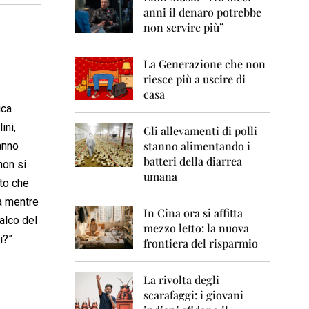
0
anni il denaro potrebbe
6
non servire più”
2
0
La Generazione che non
0
7
riesce più a uscire di
casa
2
ica
0
ini,
0
Gli allevamenti di polli
8
stanno alimentando i
anno
batteri della diarrea
non si
2
umana
0
tto che
0
la mentre
9
In Cina ora si affitta
alco del
mezzo letto: la nuova
2
i?”
frontiera del risparmio
0
1
0
La rivolta degli
scarafaggi: i giovani
2