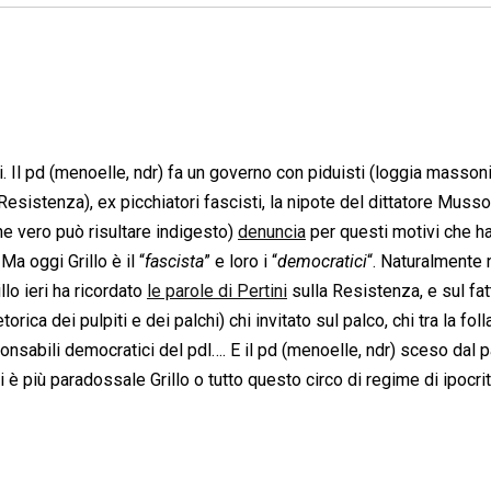
ani. Il pd (menoelle, ndr) fa un governo con piduisti (loggia masson
Resistenza), ex picchiatori fascisti, la nipote del dittatore Mussol
he vero può risultare indigesto)
denuncia
per questi motivi che h
. Ma oggi Grillo è il “
fascista
” e loro i “
democratici
“. Naturalmente 
illo ieri ha ricordato
le parole di Pertini
sulla Resistenza, e sul fa
rica dei pulpiti e dei palchi) chi invitato sul palco, chi tra la fol
onsabili democratici del pdl…. E il pd (menoelle, ndr) sceso dal p
 è più paradossale Grillo o tutto questo circo di regime di ipocrit