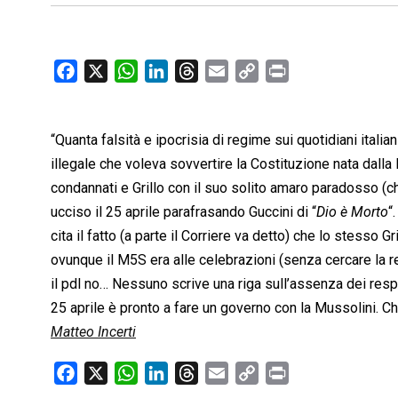
F
X
W
L
T
E
C
P
a
h
i
h
m
o
r
c
a
n
r
a
p
i
“Quanta falsità e ipocrisia di regime sui quotidiani itali
e
t
k
e
i
y
n
b
s
e
a
l
L
t
illegale che voleva sovvertire la Costituzione nata dalla 
o
A
d
d
i
condannati e Grillo con il suo solito amaro paradosso (c
o
p
I
s
n
ucciso il 25 aprile parafrasando Guccini di “
Dio è Morto
“
k
p
n
k
cita il fatto (a parte il Corriere va detto) che lo stesso Gr
ovunque il M5S era alle celebrazioni (senza cercare la reto
il pdl no… Nessuno scrive una riga sull’assenza dei resp
25 aprile è pronto a fare un governo con la Mussolini. Chi
Matteo Incerti
F
X
W
L
T
E
C
P
a
h
i
h
m
o
r