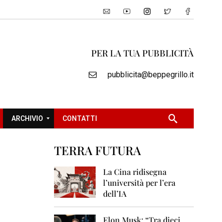
PER LA TUA PUBBLICITÀ
pubblicita@beppegrillo.it
ARCHIVIO
CONTATTI
TERRA FUTURA
2
0
La Cina ridisegna
0
l’università per l’era
5
dell’IA
2
0
Elon Musk: “Tra dieci