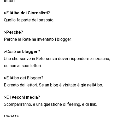
lettori.
>
E l
Albo dei Giornalisti
?
Quello fa parte del passato.
>Perché
?
Perché la Rete ha inventato i blogger.
>
Cosè un
blogger
?
Uno che scrive in Rete senza dover rispondere a nessuno,
se non ai suoi lettori.
>
E l
Albo dei Blogger
?
E creato dai lettori. Se un blog è visitato è già nellAlbo.
>
E i
vecchi media
?
Scompariranno, è una questione di feeling, e
di link
.
UPDATE