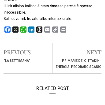
Il link allalbo italiano è stato rimosso perché è spesso
inaccessibile.
Sul nuovo link trovate lalbo internazionale.
F
X
W
L
T
E
C
P
a
h
i
h
m
o
r
c
a
n
r
a
p
i
e
t
k
e
i
y
n
PREVIOUS
NEXT
b
s
e
a
l
L
t
o
A
d
d
i
“LA SETTIMANA”
PRIMARIE DEI CITTADINI:
o
p
I
s
n
ENERGIA. PECORARO SCANIO
k
p
n
k
RELATED POST