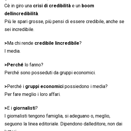
Cè in giro una
crisi di credibilità
e un
boom
dellincredibilità
.
Più le spari grosse, più pensi di essere credibile, anche se
sei incredibile.
>
Ma chi rende
credibile lincredibile
?
I media.
>
Perché
lo fanno?
Perché sono posseduti da gruppi economici.
>
Perché i
gruppi economici
possiedono i media?
Per fare meglio i loro affari.
>
E i
giornalisti
?
I giornalisti tengono famiglia, si adeguano o, meglio,
seguono la linea editoriale. Dipendono dalleditore, non dai