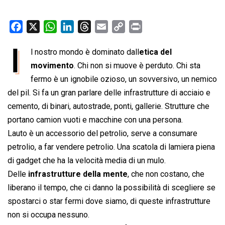
F
X
W
L
T
E
C
P
a
h
i
h
m
o
r
I
l nostro mondo è dominato dall
etica del
c
a
n
r
a
p
i
e
movimento
t
k
. Chi non si muove è perduto. Chi sta
e
i
y
n
b
s
e
a
l
L
t
fermo è un ignobile ozioso, un sovversivo, un nemico
o
A
d
d
i
del pil. Si fa un gran parlare delle infrastrutture di acciaio e
o
p
I
s
n
cemento, di binari, autostrade, ponti, gallerie. Strutture che
k
p
n
k
portano camion vuoti e macchine con una persona.
Lauto è un accessorio del petrolio, serve a consumare
petrolio, a far vendere petrolio. Una scatola di lamiera piena
di gadget che ha la velocità media di un mulo.
Delle
infrastrutture della mente
, che non costano, che
liberano il tempo, che ci danno la possibilità di scegliere se
spostarci o star fermi dove siamo, di queste infrastrutture
non si occupa nessuno.