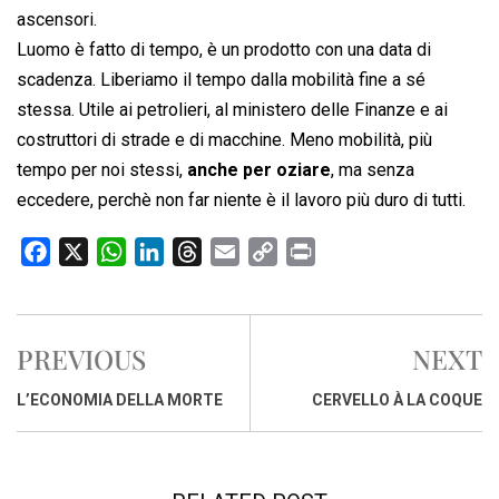
ascensori.
Luomo è fatto di tempo, è un prodotto con una data di
scadenza. Liberiamo il tempo dalla mobilità fine a sé
stessa. Utile ai petrolieri, al ministero delle Finanze e ai
costruttori di strade e di macchine. Meno mobilità, più
tempo per noi stessi,
anche per oziare
, ma senza
eccedere, perchè non far niente è il lavoro più duro di tutti.
F
X
W
L
T
E
C
P
a
h
i
h
m
o
r
c
a
n
r
a
p
i
e
t
k
e
i
y
n
PREVIOUS
NEXT
b
s
e
a
l
L
t
o
A
d
d
i
L’ECONOMIA DELLA MORTE
CERVELLO À LA COQUE
o
p
I
s
n
k
p
n
k