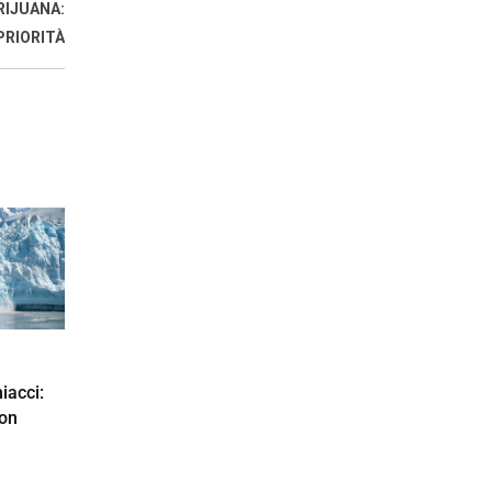
RIJUANA:
PRIORITÀ
iacci:
non