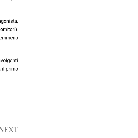
agonista,
rnitori).
i nemmeno
nvolgenti
 il primo
NEXT