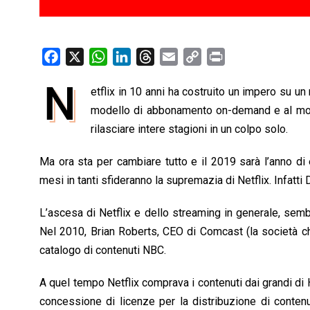
F
X
W
L
T
E
C
P
a
h
i
h
m
o
r
N
etflix in 10 anni ha costruito un impero su un
c
a
n
r
a
p
i
e
modello di abbonamento on-demand e al model
t
k
e
i
y
n
b
s
e
a
l
L
t
rilasciare intere stagioni in un colpo solo.
o
A
d
d
i
Ma ora sta per cambiare tutto e il 2019 sarà l’anno di
o
p
I
s
n
mesi in tanti sfideranno la supremazia di Netflix. Infatt
k
p
n
k
L’ascesa di Netflix e dello streaming in generale, sembr
Nel 2010, Brian Roberts, CEO di Comcast (la società c
catalogo di contenuti NBC.
A quel tempo Netflix comprava i contenuti dai grandi d
concessione di licenze per la distribuzione di contenu