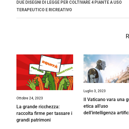
o
p
I
s
n
DUE DISEGNI DI LEGGE PER COLTIVARE 4 PIANTE A USO
k
p
n
k
TERAPEUTICO E RICREATIVO
R
Luglio 3, 2023
Ottobre 24, 2023
Il Vaticano vara una 
etica all’uso
La grande ricchezza:
dell’intelligenza artifi
raccolta firme per tassare i
grandi patrimoni