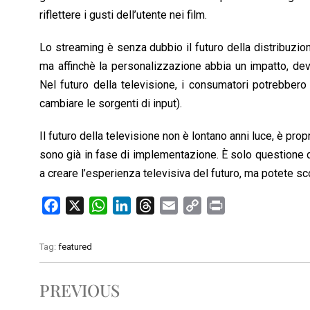
riflettere i gusti dell’utente nei film.
Lo streaming è senza dubbio il futuro della distribuzion
ma affinchè la personalizzazione abbia un impatto, deve
Nel futuro della televisione, i consumatori potrebbero
cambiare le sorgenti di input).
Il futuro della televisione non è lontano anni luce, è pro
sono già in fase di implementazione. È solo questione di 
a creare l’esperienza televisiva del futuro, ma potete s
F
X
W
L
T
E
C
P
a
h
i
h
m
o
r
c
a
n
r
a
p
i
Tag:
featured
e
t
k
e
i
y
n
b
s
e
a
l
L
t
PREVIOUS
o
A
d
d
i