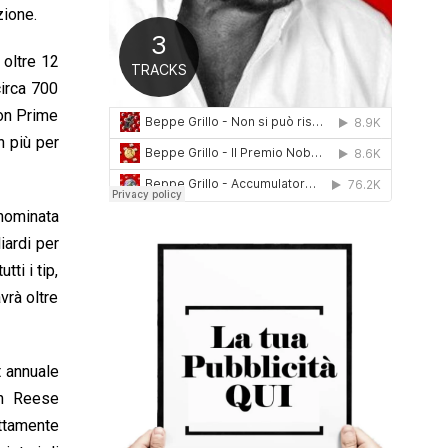
zione.
0
1
6
 oltre 12
circa 700
zon Prime
n più per
enominata
iardi per
ti i tip,
vrà oltre
t annuale
on Reese
attamente