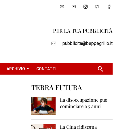
PER LA TUA PUBBLICITÀ
pubblicita@beppegrillo.it
ARCHIVIO
CONTATTI
TERRA FUTURA
2
0
La disoccupazione può
0
cominciare a 5 anni
5
2
0
La Cina ridisegna