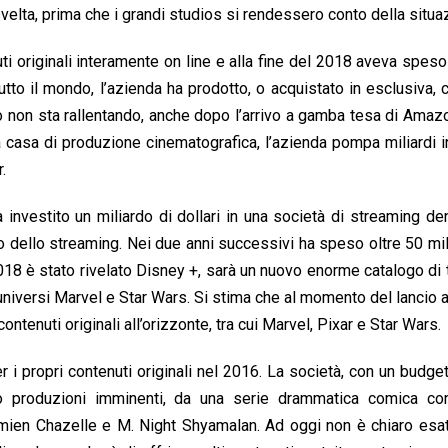
svelta, prima che i grandi studios si rendessero conto della situa
ti originali interamente on line e alla fine del 2018 aveva speso
n tutto il mondo, l’azienda ha prodotto, o acquistato in esclusiva, 
itmo non sta rallentando, anche dopo l’arrivo a gamba tesa di Ama
 casa di produzione cinematografica, l’azienda pompa miliardi i
.
 investito un miliardo di dollari in una società di streaming d
 dello streaming. Nei due anni successivi ha speso oltre 50 mil
018 è stato rivelato Disney +, sarà un nuovo enorme catalogo di tut
 universi Marvel e Star Wars. Si stima che al momento del lancio a
tenuti originali all’orizzonte, tra cui Marvel, Pixar e Star Wars.
er i propri contenuti originali nel 2016. La società, con un budge
lato produzioni imminenti, da una serie drammatica comica c
Damien Chazelle e M. Night Shyamalan. Ad oggi non è chiaro es