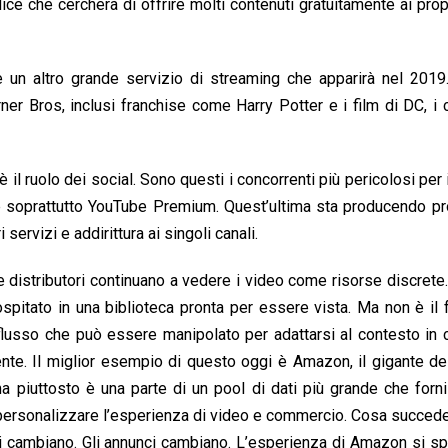
dice che cercherà di offrire molti contenuti gratuitamente ai propr
un altro grande servizio di streaming che apparirà nel 2019
er Bros, inclusi franchise come Harry Potter e i film di DC, i 
 il ruolo dei social. Sono questi i concorrenti più pericolosi per 
e soprattutto YouTube Premium. Quest’ultima sta producendo p
servizi e addirittura ai singoli canali.
i e distributori continuano a vedere i video come risorse discret
pitato in una biblioteca pronta per essere vista. Ma non è il f
 flusso che può essere manipolato per adattarsi al contesto in 
ente. Il miglior esempio di questo oggi è Amazon, il gigante del
 piuttosto è una parte di un pool di dati più grande che forn
er personalizzare l’esperienza di video e commercio. Cosa succe
i cambiano. Gli annunci cambiano. L’esperienza di Amazon si s