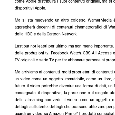
come Apple distribuirà i suoi contenuti originali, ma si 
dispositivi Apple.
Ma si sta muovendo un altro colosso. WarnerMedia è 
aggregherà decenni di contenuti cinematografici di Warn
della HBO e della Cartoon Network.
Last but not least! per ultimo, ma non meno importante, è
delle produzioni tv: Facebook Watch, CBS All Access 
TV originali e serie TV per far abbonare persone ai propri 
Ma arriviamo ai contenuti: molti proprietari di contenut
un video come un oggetto immutabile, come un libro, os
futuro il video potrebbe divenire una forma di dati, un
consegnato: il dispositivo, la posizione o il singolo ut
dello streaming non vede il video come un oggetto, ma
dettagli sull’utente; dettagli che possono utilizzare p
guardi un video su Amazon Prime? I prodotti consigliat