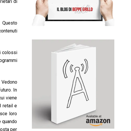
ietari di
. Questo
contenuti
i colossi
rogrammi
e. Vedono
uturo. In
cui viene
 retail e
isce loro
de quando
posta per