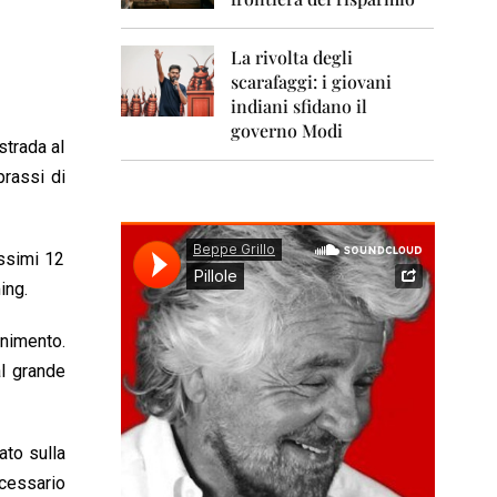
0
1
1
La rivolta degli
scarafaggi: i giovani
2
0
indiani sfidano il
1
governo Modi
2
strada al
prassi di
2
0
1
3
ossimi 12
ing.
2
0
1
enimento.
4
l grande
2
0
1
ato sulla
5
ecessario
2