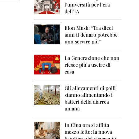
0
l’università per l’era
6
dell’IA
2
0
Elon Musk: “Tra dieci
0
anni il denaro potrebbe
7
non servire più”
2
0
La Generazione che non
0
8
riesce più a uscire di
casa
2
0
0
Gli allevamenti di polli
9
stanno alimentando i
batteri della diarrea
2
umana
0
1
0
In Cina ora si affitta
mezzo letto: la nuova
2
frontiera del risparmio