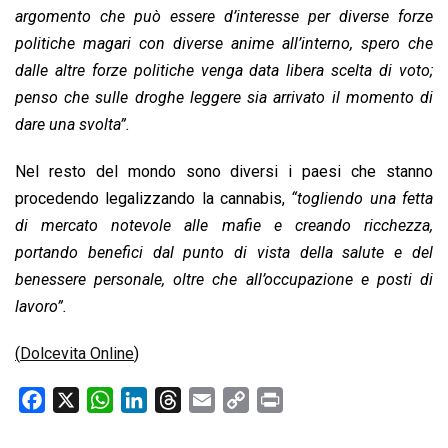
argomento che può essere d’interesse per diverse forze
politiche magari con diverse anime all’interno, spero che
dalle altre forze politiche venga data libera scelta di voto;
penso che sulle droghe leggere sia arrivato il momento di
dare una svolta”.
Nel resto del mondo sono diversi i paesi che stanno
procedendo legalizzando la cannabis,
“togliendo una fetta
di mercato notevole alle mafie e creando ricchezza,
portando benefici dal punto di vista della salute e del
benessere personale, oltre che all’occupazione e posti di
lavoro”.
(
Dolcevita Online
)
F
X
W
L
T
E
C
P
a
h
i
h
m
o
r