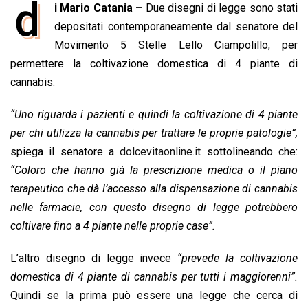
d
i Mario Catania –
Due disegni di legge sono stati
c
a
n
r
a
p
i
e
depositati contemporaneamente dal senatore del
t
k
e
i
y
n
b
s
e
a
l
L
t
Movimento 5 Stelle Lello Ciampolillo, per
o
A
d
d
i
permettere la coltivazione domestica di 4 piante di
o
p
I
s
n
cannabis.
k
p
n
k
“Uno riguarda i pazienti e quindi la coltivazione di 4 piante
per chi utilizza la cannabis per trattare le proprie patologie”,
spiega il senatore a
dolcevitaonline.it
sottolineando che:
“Coloro che hanno già la prescrizione medica o il piano
terapeutico che dà l’accesso alla dispensazione di cannabis
nelle farmacie, con questo disegno di legge potrebbero
coltivare fino a 4 piante nelle proprie case”.
L’altro disegno di legge invece
“prevede la coltivazione
domestica di 4 piante di cannabis per tutti i maggiorenni”.
Quindi se la prima può essere una legge che cerca di