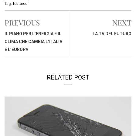
c
a
n
r
a
p
i
Tag:
featured
e
t
k
e
i
y
n
b
s
e
a
l
L
t
PREVIOUS
NEXT
o
A
d
d
i
o
p
I
s
n
IL PIANO PER L’ENERGIA E IL
LA TV DEL FUTURO
k
p
n
k
CLIMA CHE CAMBIA L’ITALIA
E L’EUROPA
RELATED POST