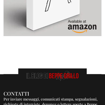
CONTATTI
Per inviare messaggi, comunicati stampa, segnalazioni,
richieste di interviste, denunce o lettere aperte a Beppe