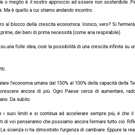
ile o meglio è il nostro approccio ad essere non sostenibile. 
a. Ma è quello a cui stiamo andando incontro.
o al blocco della crescita economica. Ironico, vero? Si fermer
prime, dei beni di prima necessità (come aria respirabile).
u una folle idea, cioè la possibilità di una crescita infinita su u
ti.
calare l’economia umana dal 150% al 100% della capacità della Ter
crescere ancora di più. Ogni Paese cerca di aumentare, radd
tano. Da subito.
i suoi limiti e si continua ad accelerare sempre più, è che i
ti di voi penseranno che possiamo ancora fermare tutto ciò. Rifl
La scienza ci ha dimostrato l’urgenza di cambiare. Eppure la rea