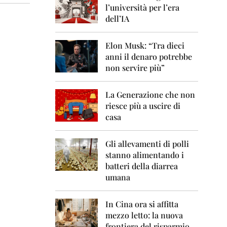
0
l’università per l’era
6
dell’IA
2
0
Elon Musk: “Tra dieci
0
anni il denaro potrebbe
7
non servire più”
2
0
La Generazione che non
0
8
riesce più a uscire di
casa
2
0
0
Gli allevamenti di polli
9
stanno alimentando i
batteri della diarrea
2
umana
0
1
0
In Cina ora si affitta
mezzo letto: la nuova
2
frontiera del risparmio