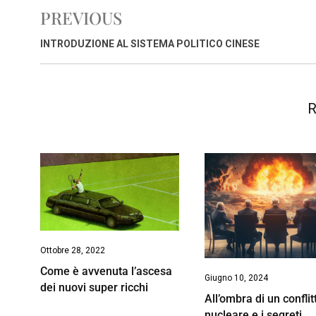
b
s
e
a
l
L
t
PREVIOUS
o
A
d
d
i
o
p
I
s
n
INTRODUZIONE AL SISTEMA POLITICO CINESE
k
p
n
k
R
Ottobre 28, 2022
Come è avvenuta l’ascesa
Giugno 10, 2024
dei nuovi super ricchi
All’ombra di un conflit
nucleare e i segreti