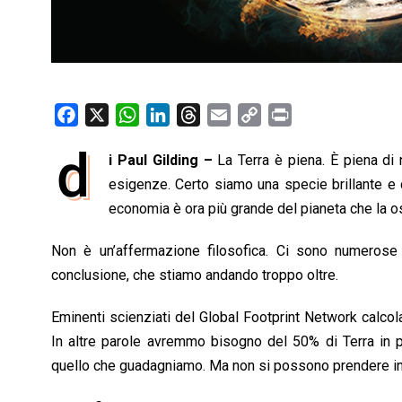
F
X
W
L
T
E
C
P
a
h
i
h
m
o
r
d
i Paul Gilding –
La Terra è piena. È piena di n
c
a
n
r
a
p
i
e
esigenze. Certo siamo una specie brillante e 
t
k
e
i
y
n
b
s
e
a
l
L
t
economia è ora più grande del pianeta che la os
o
A
d
d
i
Non è un’affermazione filosofica. Ci sono numerose a
o
p
I
s
n
conclusione, che stiamo andando troppo oltre.
k
p
n
k
Eminenti scienziati del Global Footprint Network calc
In altre parole avremmo bisogno del 50% di Terra in p
quello che guadagniamo. Ma non si possono prendere in p