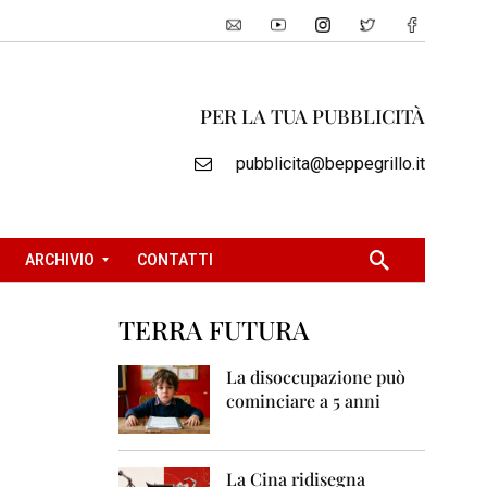
PER LA TUA PUBBLICITÀ
pubblicita@beppegrillo.it
ARCHIVIO
CONTATTI
TERRA FUTURA
2
0
La disoccupazione può
0
cominciare a 5 anni
5
2
0
La Cina ridisegna