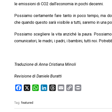
le emissioni di CO2 dall’economia in pochi decenni.
Possiamo certamente fare tanto in poco tempo, ma dob
che quando questo sarà visibile a tutti, saremo in una p
Possiamo scegliere la vita anziché la paura. Possiamo fare
comunicatori, le madri, i padri, i bambini, tutti noi. Potr
Traduzione di Anna Cristiana Minoli
Revisione di Daniele Buratti
F
X
W
L
T
E
C
P
a
h
i
h
m
o
r
c
a
n
r
a
p
i
Tag:
featured
e
t
k
e
i
y
n