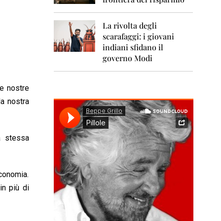
0
1
1
La rivolta degli
scarafaggi: i giovani
2
0
indiani sfidano il
1
governo Modi
2
2
le nostre
0
la nostra
1
3
2
a stessa
0
1
4
economia.
2
0
n più di
1
5
2