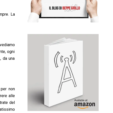
mpre. La
, vediamo
nte, ogni
, da una
 per non
rere alle
trate del
tatissimo