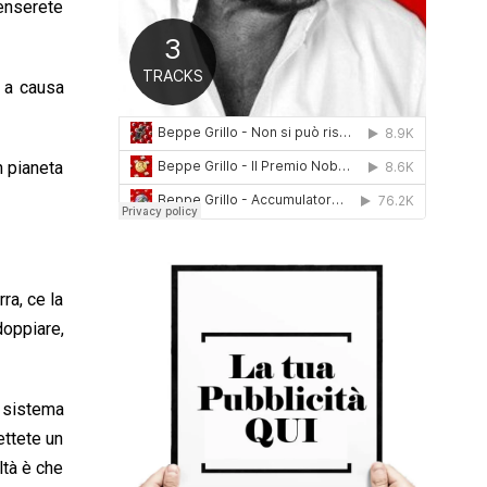
Penserete
0
1
6
à a causa
n pianeta
ra, ce la
oppiare,
l sistema
ettete un
ltà è che