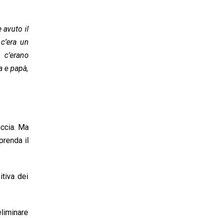
 avuto il
 c’era un
 c’erano
a e papà,
accia. Ma
prenda il
itiva dei
liminare