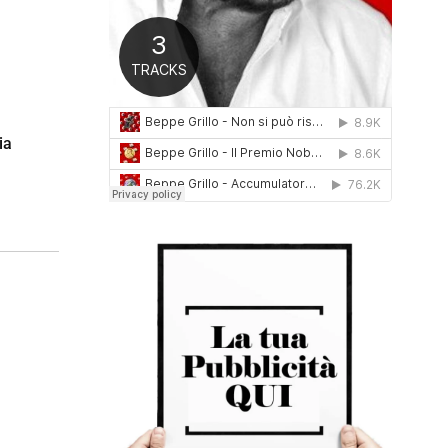
0
1
6
ia