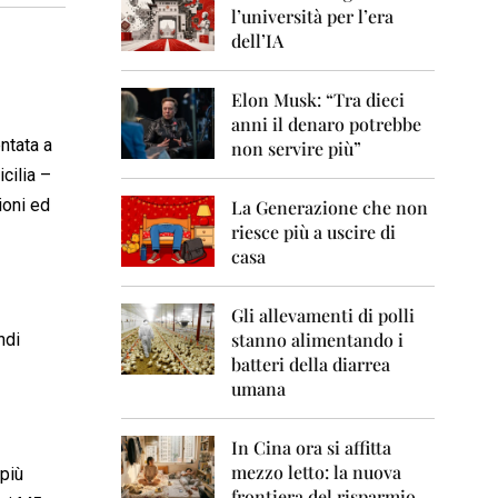
0
l’università per l’era
6
dell’IA
2
0
Elon Musk: “Tra dieci
0
anni il denaro potrebbe
7
entata a
non servire più”
2
cilia –
0
ioni ed
La Generazione che non
0
8
riesce più a uscire di
casa
2
0
0
Gli allevamenti di polli
9
stanno alimentando i
ndi
batteri della diarrea
2
umana
0
1
0
In Cina ora si affitta
mezzo letto: la nuova
 più
2
frontiera del risparmio