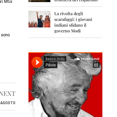
0
ari M5s
1
1
La rivolta degli
scarafaggi: i giovani
2
0
indiani sfidano il
1
governo Modi
2
e sono
2
0
1
3
2
0
1
4
NEXT
2
0
1
RRAGOSTO
5
2