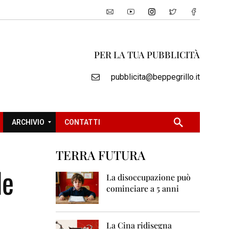
PER LA TUA PUBBLICITÀ
pubblicita@beppegrillo.it
ARCHIVIO
CONTATTI
TERRA FUTURA
2
le
0
La disoccupazione può
0
cominciare a 5 anni
5
2
0
La Cina ridisegna