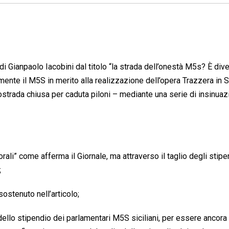
o di Gianpaolo Iacobini dal titolo “la strada dell’onestà M5s? È div
nte il M5S in merito alla realizzazione dell’opera Trazzera in Si
tostrada chiusa per caduta piloni – mediante una serie di insinuaz
orali” come afferma il Giornale, ma attraverso il taglio degli stipe
;
stenuto nell’articolo;
 dello stipendio dei parlamentari M5S siciliani, per essere ancora