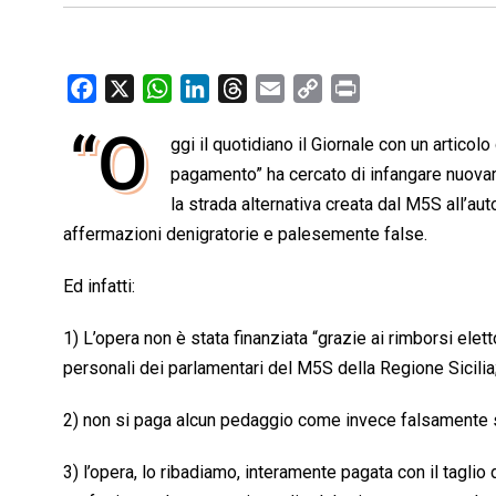
F
X
W
L
T
E
C
P
a
h
i
h
m
o
r
“O
ggi il quotidiano il Giornale con un articol
c
a
n
r
a
p
i
e
pagamento” ha cercato di infangare nuovame
t
k
e
i
y
n
b
s
e
a
l
L
t
la strada alternativa creata dal M5S all’au
o
A
d
d
i
affermazioni denigratorie e palesemente false.
o
p
I
s
n
Ed infatti:
k
p
n
k
1) L’opera non è stata finanziata “grazie ai rimborsi elett
personali dei parlamentari del M5S della Regione Sicilia
2) non si paga alcun pedaggio come invece falsamente so
3) l’opera, lo ribadiamo, interamente pagata con il taglio