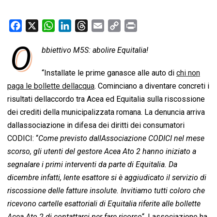
F
X
W
L
T
E
C
P
a
h
i
h
m
o
r
O
bbiettivo M5S: abolire Equitalia!
c
a
n
r
a
p
i
e
t
k
e
i
y
n
“Installate le prime ganasce alle auto di
chi non
b
s
e
a
l
L
t
paga le bollette dellacqua
. Cominciano a diventare concreti i
o
A
d
d
i
risultati dellaccordo tra Acea ed Equitalia sulla riscossione
o
p
I
s
n
dei crediti della municipalizzata romana. La denuncia arriva
k
p
n
k
dallassociazione in difesa dei diritti dei consumatori
CODICI: “
Come previsto dallAssociazione CODICI nel mese
scorso, gli utenti del gestore Acea Ato 2 hanno iniziato a
segnalare i primi interventi da parte di Equitalia. Da
dicembre infatti, lente esattore si è aggiudicato il servizio di
riscossione delle fatture insolute. Invitiamo tutti coloro che
ricevono cartelle esattoriali di Equitalia riferite alle bollette
Acea Ato 2 di contattarci per fare ricorso
“. Lassociazione ha