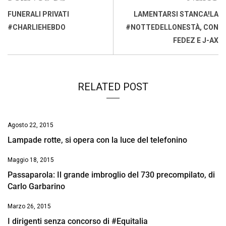
o
A
d
d
i
FUNERALI PRIVATI
LAMENTARSI STANCA!LA
o
p
I
s
n
#CHARLIEHEBDO
#NOTTEDELLONESTÀ, CON
k
p
n
k
FEDEZ E J-AX
RELATED POST
Agosto 22, 2015
Lampade rotte, si opera con la luce del telefonino
Maggio 18, 2015
Passaparola: Il grande imbroglio del 730 precompilato, di
Carlo Garbarino
Marzo 26, 2015
I dirigenti senza concorso di #Equitalia