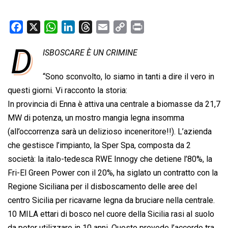
F
X
W
L
T
E
C
P
a
h
i
h
m
o
r
D
ISBOSCARE È UN CRIMINE
c
a
n
r
a
p
i
e
t
k
e
i
y
n
“Sono sconvolto, lo siamo in tanti a dire il vero in
b
s
e
a
l
L
t
questi giorni. Vi racconto la storia:
o
A
d
d
i
In provincia di Enna è attiva una centrale a biomasse da 21,7
o
p
I
s
n
MW di potenza, un mostro mangia legna insomma
k
p
n
k
(all’occorrenza sarà un delizioso inceneritore!!). L’azienda
che gestisce l’impianto, la Sper Spa, composta da 2
società: la italo-tedesca RWE Innogy che detiene l’80%, la
Fri-El Green Power con il 20%, ha siglato un contratto con la
Regione Siciliana per il disboscamento delle aree del
centro Sicilia per ricavarne legna da bruciare nella centrale.
10 MILA ettari di bosco nel cuore della Sicilia rasi al suolo
da poter utilizzare in 10 anni. Questo prevede l’accordo tra