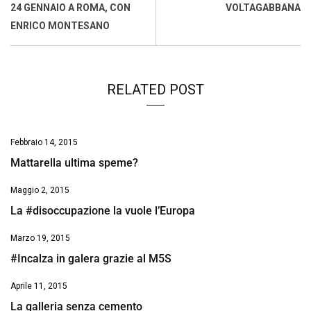
o
p
I
s
n
24 GENNAIO A ROMA, CON
VOLTAGABBANA
k
p
n
k
ENRICO MONTESANO
RELATED POST
Febbraio 14, 2015
Mattarella ultima speme?
Maggio 2, 2015
La #disoccupazione la vuole l’Europa
Marzo 19, 2015
#Incalza in galera grazie al M5S
Aprile 11, 2015
La galleria senza cemento