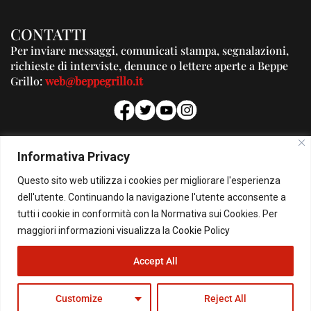
CONTATTI
Per inviare messaggi, comunicati stampa, segnalazioni,
richieste di interviste, denunce o lettere aperte a Beppe
Grillo:
web@beppegrillo.it
PUBBLICITA'
Informativa Privacy
Per la tua pubblicità su questo Blog:
Questo sito web utilizza i cookies per migliorare l'esperienza
pubblicita@beppegrillo.it
dell'utente. Continuando la navigazione l'utente acconsente a
tutti i cookie in conformità con la Normativa sui Cookies. Per
HOMEPAGE
COOKIE POLICY
PRIVACY POLICY
CONTATTI
maggiori informazioni visualizza la
Cookie Policy
Accept All
© Copyright 2026 - Il Blog di Beppe Grillo. All Rights Reserved - Powered by
happygrafic.com
Customize
Reject All