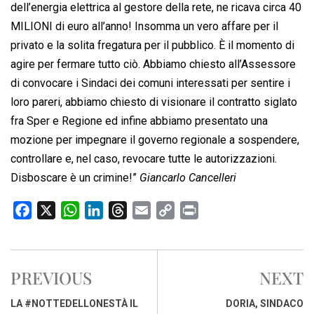
dell’energia elettrica al gestore della rete, ne ricava circa 40
MILIONI di euro all’anno! Insomma un vero affare per il
privato e la solita fregatura per il pubblico. È il momento di
agire per fermare tutto ciò. Abbiamo chiesto all’Assessore
di convocare i Sindaci dei comuni interessati per sentire i
loro pareri, abbiamo chiesto di visionare il contratto siglato
fra Sper e Regione ed infine abbiamo presentato una
mozione per impegnare il governo regionale a sospendere,
controllare e, nel caso, revocare tutte le autorizzazioni.
Disboscare è un crimine!”
Giancarlo Cancelleri
F
X
W
L
T
E
C
P
a
h
i
h
m
o
r
c
a
n
r
a
p
i
e
t
k
e
i
y
n
PREVIOUS
NEXT
b
s
e
a
l
L
t
o
A
d
d
i
LA #NOTTEDELLONESTÀ IL
DORIA, SINDACO