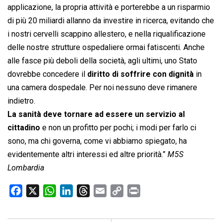
applicazione, la propria attività e porterebbe a un risparmio
di più 20 miliardi allanno da investire in ricerca, evitando che
i nostri cervelli scappino allestero, e nella riqualificazione
delle nostre strutture ospedaliere ormai fatiscenti. Anche
alle fasce più deboli della società, agli ultimi, uno Stato
dovrebbe concedere il
diritto di soffrire con dignità
in
una camera dospedale. Per noi nessuno deve rimanere
indietro.
La sanità deve tornare ad essere un servizio al
cittadino
e non un profitto per pochi; i modi per farlo ci
sono, ma chi governa, come vi abbiamo spiegato, ha
evidentemente altri interessi ed altre priorità.”
M5S
Lombardia
F
X
W
L
T
E
C
P
a
h
i
h
m
o
r
c
a
n
r
a
p
i