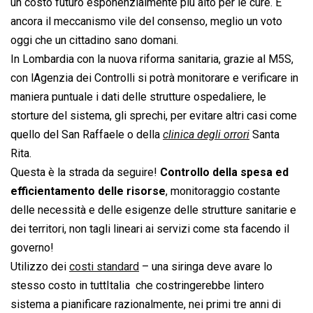
un costo futuro esponenzialmente più alto per le cure. E
ancora il meccanismo vile del consenso, meglio un voto
oggi che un cittadino sano domani.
In Lombardia con la nuova riforma sanitaria, grazie al M5S,
con lAgenzia dei Controlli si potrà monitorare e verificare in
maniera puntuale i dati delle strutture ospedaliere, le
storture del sistema, gli sprechi, per evitare altri casi come
quello del San Raffaele o della 
clinica degli orrori
 Santa
Rita.
Questa è la strada da seguire!
Controllo della spesa ed
efficientamento delle risorse
, monitoraggio costante
delle necessità e delle esigenze delle strutture sanitarie e
dei territori, non tagli lineari ai servizi come sta facendo il
governo!
Utilizzo dei
costi standard
– una siringa deve avare lo
stesso costo in tuttItalia  che costringerebbe lintero
sistema a pianificare razionalmente, nei primi tre anni di