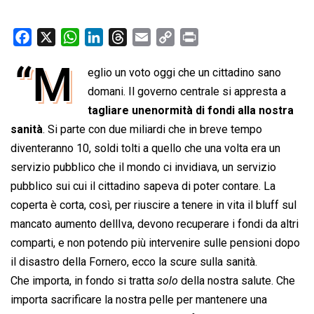
F
X
W
L
T
E
C
P
a
h
i
h
m
o
r
“M
eglio un voto oggi che un cittadino sano
c
a
n
r
a
p
i
e
t
domani. Il governo centrale si appresta a
k
e
i
y
n
b
s
e
a
l
L
t
tagliare unenormità di fondi alla nostra
o
A
d
d
i
sanità
. Si parte con due miliardi che in breve tempo
o
p
I
s
n
diventeranno 10, soldi tolti a quello che una volta era un
k
p
n
k
servizio pubblico che il mondo ci invidiava, un servizio
pubblico sui cui il cittadino sapeva di poter contare. La
coperta è corta, così, per riuscire a tenere in vita il bluff sul
mancato aumento dellIva, devono recuperare i fondi da altri
comparti, e non potendo più intervenire sulle pensioni dopo
il disastro della Fornero, ecco la scure sulla sanità.
Che importa, in fondo si tratta 
solo
 della nostra salute. Che
importa sacrificare la nostra pelle per mantenere una