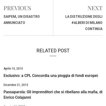
e
t
k
e
i
y
n
PREVIOUS
NEXT
b
s
e
a
l
L
t
o
A
d
d
i
SAIPEM, UN DISASTRO
LA DISTRUZIONE DEGLI
o
p
I
s
n
ANNUNCIATO
#ALBERI DI MILANO
k
p
n
k
CONTINUA
RELATED POST
Aprile 10, 2015
Esclusivo: a CPL Concordia una pioggia di fondi europei
Dicembre 21, 2015
Passaparola: Gli imprenditori che si ribellano alla mafia, di
Enrico Colajanni