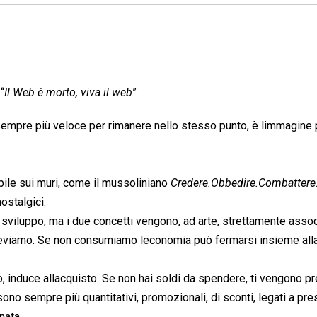
“
Il Web è morto, viva il web
”
a, sempre più veloce per rimanere nello stesso punto, è limmagine 
ile sui muri, come il mussoliniano 
Credere.Obbedire.Combattere
ostalgici.
 sviluppo, ma i due concetti vengono, ad arte, strettamente associ
iceviamo. Se non consumiamo leconomia può fermarsi insieme all
 induce allacquisto. Se non hai soldi da spendere, ti vengono pr
ono sempre più quantitativi, promozionali, di sconti, legati a prest
nata.