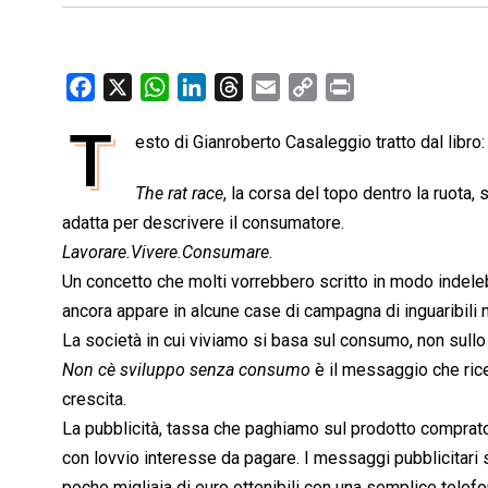
F
X
W
L
T
E
C
P
a
h
i
h
m
o
r
T
esto di Gianroberto Casaleggio tratto dal libro: 
c
a
n
r
a
p
i
e
t
k
e
i
y
n
The rat race
, la corsa del topo dentro la ruot
b
s
e
a
l
L
t
adatta per descrivere il consumatore.
o
A
d
d
i
Lavorare.Vivere.Consumare
.
o
p
I
s
n
Un concetto che molti vorrebbero scritto in modo indeleb
k
p
n
k
ancora appare in alcune case di campagna di inguaribili n
La società in cui viviamo si basa sul consumo, non sullo
Non cè sviluppo senza consumo
 è il messaggio che r
crescita.
La pubblicità, tassa che paghiamo sul prodotto comprato,
con lovvio interesse da pagare. I messaggi pubblicitari s
poche migliaia di euro ottenibili con una semplice telefo