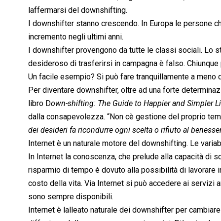
laffermarsi del downshifting.
I downshifter stanno crescendo. In Europa le persone che 
incremento negli ultimi anni.
I downshifter provengono da tutte le classi sociali. Lo 
desideroso di trasferirsi in campagna è falso. Chiunque 
Un facile esempio? Si può fare tranquillamente a meno d
Per diventare downshifter, oltre ad una forte determinaz
libro D
own-shifting: The Guide to Happier and Simpler L
dalla consapevolezza. “Non cè gestione del proprio te
dei desideri fa ricondurre ogni scelta o rifiuto al benesse
Internet è un naturale motore del downshifting. Le varia
In Internet la conoscenza, che prelude alla capacità di s
risparmio di tempo è dovuto alla possibilità di lavorare 
costo della vita. Via Internet si può accedere ai serviz
sono sempre disponibili.
Internet è lalleato naturale dei downshifter per cambiare