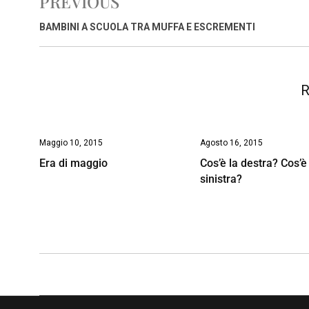
PREVIOUS
b
s
e
a
l
L
t
o
A
d
d
i
BAMBINI A SCUOLA TRA MUFFA E ESCREMENTI
o
p
I
s
n
k
p
n
k
R
Maggio 10, 2015
Agosto 16, 2015
Era di maggio
Cos’è la destra? Cos’è
sinistra?