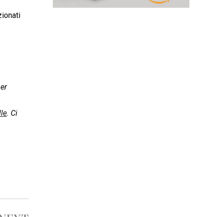
zionati
per
le
. Ci