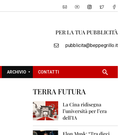
PER LA TUA PUBBLICITÀ
pubblicita@beppegrillo.it
ARCHIVIO
CONTATTI
TERRA FUTURA
2
0
La Cina ridisegna
0
l’università per l’era
5
dell’IA
2
0
Elon Musk: “Tra dieci