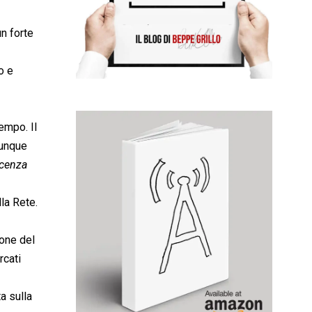
un forte
o e
empo. Il
munque
cenza
la Rete.
ione del
rcati
a sulla