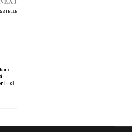
NEXT
I5STELLE
liani
i
ni – di