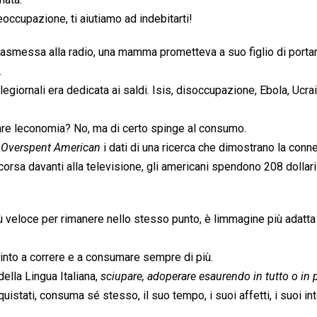
ccupazione, ti aiutiamo ad indebitarti!
 trasmessa alla radio, una mamma prometteva a suo figlio di portar
.
egiornali era dedicata ai saldi. Isis, disoccupazione, Ebola, Ucra
re leconomia? No, ma di certo spinge al consumo.
 Overspent American
 i dati di una ricerca che dimostrano la con
orsa davanti alla televisione, gli americani spendono 208 dollari 
più veloce per rimanere nello stesso punto, è limmagine più adatta
pinto a correre e a consumare sempre di più.
lla Lingua Italiana, 
sciupare, adoperare esaurendo in tutto o in 
istati, consuma sé stesso, il suo tempo, i suoi affetti, i suoi in