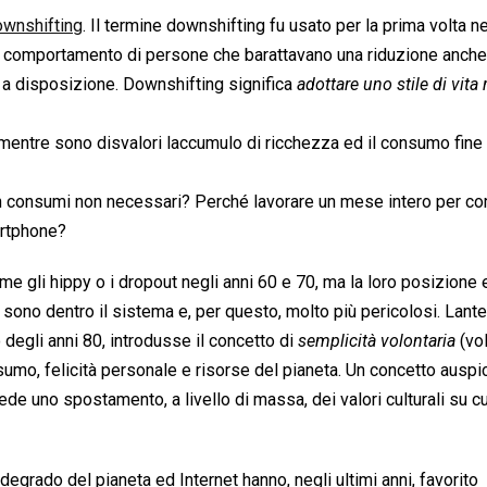
ownshifting
. Il termine downshifting fu usato per la prima volta n
 il comportamento di persone che barattavano una riduzione anche
a disposizione. Downshifting significa 
adottare uno stile di vita 
 mentre sono disvalori laccumulo di ricchezza ed il consumo fine
lo in consumi non necessari? Perché lavorare un mese intero per c
artphone?
 gli hippy o i dropout negli anni 60 e 70, ma la loro posizione e
 sono dentro il sistema e, per questo, molto più pericolosi. Lan
egli anni 80, introdusse il concetto di 
semplicità volontaria
 (v
nsumo, felicità personale e risorse del pianeta. Un concetto auspi
e uno spostamento, a livello di massa, dei valori culturali su cu
egrado del pianeta ed Internet hanno, negli ultimi anni, favorito