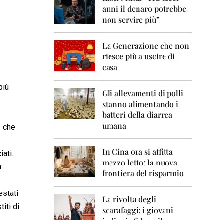
0
anni il denaro potrebbe
6
non servire più”
2
0
La Generazione che non
0
7
riesce più a uscire di
casa
2
0
più
0
Gli allevamenti di polli
8
stanno alimentando i
batteri della diarrea
2
umana
.
 che
0
0
9
In Cina ora si affitta
ati.
mezzo letto: la nuova
2
a
frontiera del risparmio
0
1
0
estati
La rivolta degli
iti di
scarafaggi: i giovani
2