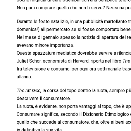
Non puoi comprare quello che non ti serve? Nessuna preo
Durante le feste natalizie, in una pubblicità martellante
domenica!) allipermercato se si fosse comportato bene
Nel mese di gennaio spesso la notizia di apertura dei tel
avevano minore importanza.
Questa spazzatura mediatica dovrebbe servire a rilancia
Juliet Schor, economista di Harvard, riporta nel libro 
The
tra televisione e consumo: per ogni ora settimanale trasc
allanno.
The rat race
, la corsa del topo dentro la ruota, sempre 
descrivere il consumatore.
La ruota, è evidente, non porta vantaggi al topo, che è s
Consumare significa, secondo il Dizionario Etimologico de
quello che succede al consumatore, che, oltre ai beni acqu
in definitiva la sua vita.