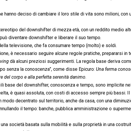
hanno deciso di cambiare il loro stile di vita sono milioni, con 
stereotipo del downshifter di mezza età, con un reddito medio alt
può diventare downshifter e liberare il suo tempo.
ella televisione, che fa consumare tempo (molto) e soldi.
ione, è necessario seguire alcune regole pratiche, prepararsi in t
iving
 dà alcuni preziosi suggerimenti. La regola base deriva co
mpo senza la conoscenza”, come disse Epicuro: 
Una ferma conos
re del corpo e alla perfetta serenità danimo
.
bili base del downshifter, conoscenza e tempo, sono implicite nel
celta, è quasi assoluta, con costi di accesso sempre più bassi. Il
in modo decentrato sul territorio, anche da casa, con una diminuz
i annullando il tempo: banche, pubblica amministrazione o superme
 una società basata sulla mobilità e sulla proprietà in una costruit