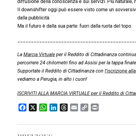
diffusione della conoscenza e sui servizi. Più naturale,
Il downshifter oggi può essere visto come un sovversivo da
dalla pubblicità.
Ma il futuro è dalla sua parte: fuori dalla ruota del topo.
___________________________________________
La
Marcia Virtuale
per il Reddito di Cittadinanza continu
percorrere 24 chilometri fino ad Assisi per la tappa final
Supportate il Reddito di Cittadinanza con
l’iscrizione all
vediamo a Perugia, in alto i cuori!
ISCRIVITI ALLA MARCIA VIRTUALE per il Reddito di Citta
F
X
W
L
T
E
C
P
a
h
i
h
m
o
r
c
a
n
r
a
p
i
e
t
k
e
i
y
n