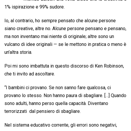
b
s
e
a
l
L
t
1% ispirazione e 99% sudore.
o
A
d
d
i
o
p
I
s
n
Io, al contrario, ho sempre pensato che alcune persone
k
p
n
k
siano creative, altre no. Alcune persone pensano e pensano,
ma non inventano mai niente di originale; altre sono un
vulcano di idee originali — se le mettono in pratica o meno è
un’altra storia.
Poi mi sono imbattuta in questo discorso di Ken Robinson,
che ti invito ad ascoltare.
“I bambini ci provano. Se non sanno fare qualcosa, ci
provano lo stesso. Non hanno paura di sbagliare. […] Quando
sono adulti, hanno perso quella capacità. Diventano
terrorizzati dal pensiero di sbagliare.
Nel sistema educativo corrente, gli errori sono negativi,