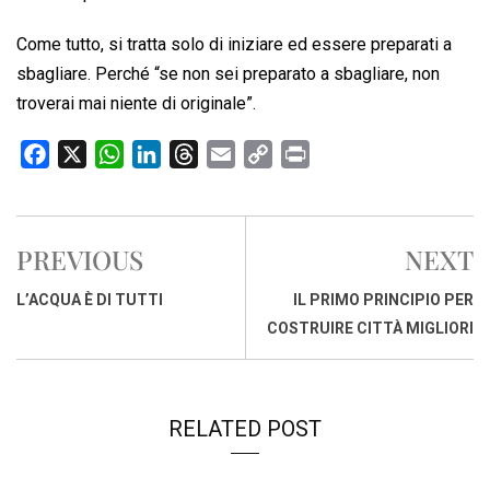
Come tutto, si tratta solo di iniziare ed essere preparati a
sbagliare. Perché “se non sei preparato a sbagliare, non
troverai mai niente di originale”.
F
X
W
L
T
E
C
P
a
h
i
h
m
o
r
c
a
n
r
a
p
i
e
t
k
e
i
y
n
PREVIOUS
NEXT
b
s
e
a
l
L
t
o
A
d
d
i
L’ACQUA È DI TUTTI
IL PRIMO PRINCIPIO PER
o
p
I
s
n
COSTRUIRE CITTÀ MIGLIORI
k
p
n
k
RELATED POST