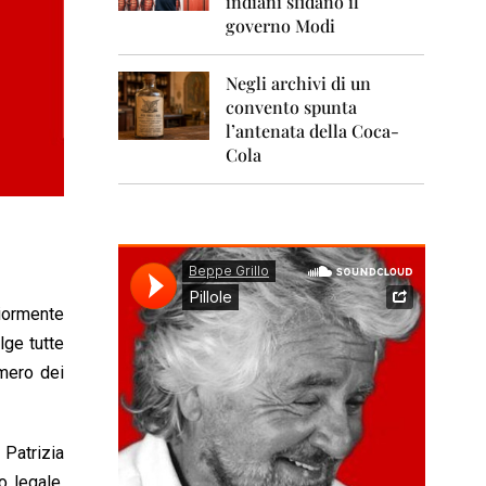
indiani sfidano il
0
1
governo Modi
1
Negli archivi di un
2
0
convento spunta
1
l’antenata della Coca-
2
Cola
2
0
1
3
2
0
giormente
1
lge tutte
4
umero dei
2
0
1
5
Patrizia
o legale,
2