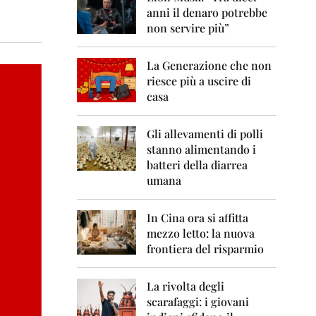
0
anni il denaro potrebbe
6
non servire più”
2
0
La Generazione che non
0
7
riesce più a uscire di
casa
2
0
0
Gli allevamenti di polli
8
stanno alimentando i
batteri della diarrea
2
umana
0
0
9
In Cina ora si affitta
mezzo letto: la nuova
2
frontiera del risparmio
0
1
0
La rivolta degli
scarafaggi: i giovani
2