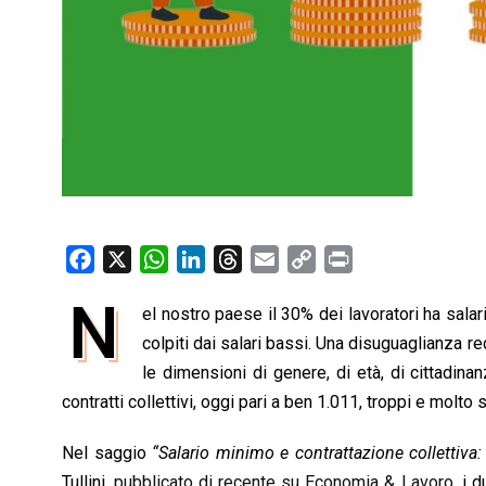
F
X
W
L
T
E
C
P
a
h
i
h
m
o
r
N
el nostro paese il 30% dei lavoratori ha salar
c
a
n
r
a
p
i
e
colpiti dai salari bassi. Una disuguaglianza r
t
k
e
i
y
n
b
s
e
a
l
L
t
le dimensioni di genere, di età, di cittadinan
o
A
d
d
i
contratti collettivi, oggi pari a ben 1.011, troppi e molt
o
p
I
s
n
Nel saggio
“Salario minimo e contrattazione collettiva
k
p
n
k
Tullini,
pubblicato di recente su Economia & Lavoro
, i 