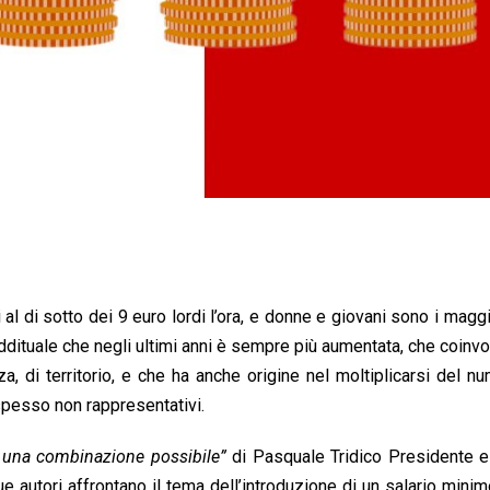
i al di sotto dei 9 euro lordi l’ora, e donne e giovani sono i mag
eddituale che negli ultimi anni è sempre più aumentata, che coinvo
za, di territorio, e che ha anche origine nel moltiplicarsi del n
o spesso non rappresentativi.
: una combinazione possibile”
di Pasquale Tridico Presidente e 
due autori affrontano il tema dell’introduzione di un salario minim