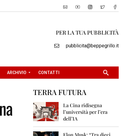
PER LA TUA PUBBLICITÀ
pubblicita@beppegrillo.it
ARCHIVIO
CONTATTI
TERRA FUTURA
2
una
0
La Cina ridisegna
0
l’università per l’era
5
dell’IA
2
0
Elon Musk: “Tra dieci