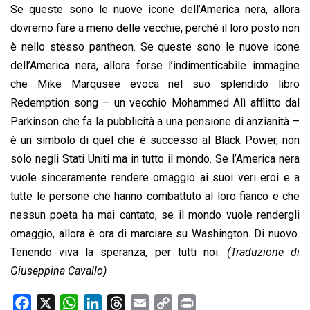
Se queste sono le nuove icone dell’America nera, allora
dovremo fare a meno delle vecchie, perché il loro posto non
è nello stesso pantheon. Se queste sono le nuove icone
dell’America nera, allora forse l’indimenticabile immagine
che Mike Marqusee evoca nel suo splendido libro
Redemption song – un vecchio Mohammed Alì afflitto dal
Parkinson che fa la pubblicità a una pensione di anzianità –
è un simbolo di quel che è successo al Black Power, non
solo negli Stati Uniti ma in tutto il mondo. Se l’America nera
vuole sinceramente rendere omaggio ai suoi veri eroi e a
tutte le persone che hanno combattuto al loro fianco e che
nessun poeta ha mai cantato, se il mondo vuole rendergli
omaggio, allora è ora di marciare su Washington. Di nuovo.
Tenendo viva la speranza, per tutti noi.
(Traduzione di
Giuseppina Cavallo)
F
X
W
L
T
E
C
P