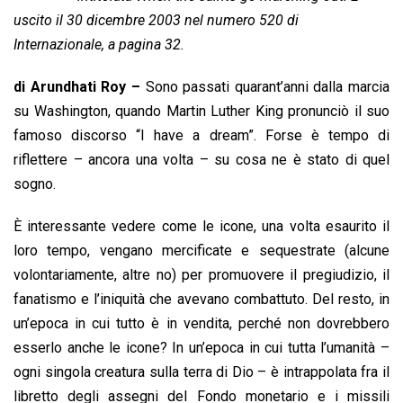
o
A
d
d
i
uscito il 30 dicembre 2003 nel numero 520 di
o
p
I
s
n
Internazionale, a pagina 32.
k
p
n
k
di Arundhati Roy –
Sono passati quarant’anni dalla marcia
su Washington, quando Martin Luther King pronunciò il suo
famoso discorso “I have a dream”. Forse è tempo di
riflettere – ancora una volta – su cosa ne è stato di quel
sogno.
È interessante vedere come le icone, una volta esaurito il
loro tempo, vengano mercificate e sequestrate (alcune
volontariamente, altre no) per promuovere il pregiudizio, il
fanatismo e l’iniquità che avevano combattuto. Del resto, in
un’epoca in cui tutto è in vendita, perché non dovrebbero
esserlo anche le icone? In un’epoca in cui tutta l’umanità –
ogni singola creatura sulla terra di Dio – è intrappolata fra il
libretto degli assegni del Fondo monetario e i missili