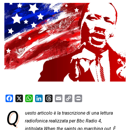
F
X
W
L
T
E
C
P
a
h
i
h
m
o
r
Q
uesto articolo è la trascrizione di una lettura
c
a
n
r
a
p
i
e
radiofonica realizzata per Bbc Radio 4,
t
k
e
i
y
n
b
s
e
a
l
L
t
intitolata When the saints go marching out. È