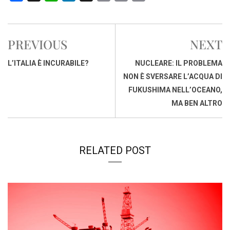
a
h
i
h
m
o
r
c
a
n
r
a
p
i
e
t
k
e
i
y
n
PREVIOUS
NEXT
b
s
e
a
l
L
t
o
A
d
d
i
L’ITALIA È INCURABILE?
NUCLEARE: IL PROBLEMA
o
p
I
s
n
NON È SVERSARE L’ACQUA DI
k
p
n
k
FUKUSHIMA NELL’OCEANO,
MA BEN ALTRO
RELATED POST