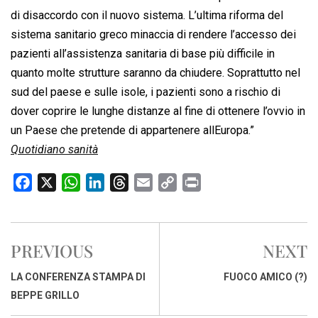
di disaccordo con il nuovo sistema. L’ultima riforma del
sistema sanitario greco minaccia di rendere l’accesso dei
pazienti all’assistenza sanitaria di base più difficile in
quanto molte strutture saranno da chiudere. Soprattutto nel
sud del paese e sulle isole, i pazienti sono a rischio di
dover coprire le lunghe distanze al fine di ottenere l’ovvio in
un Paese che pretende di appartenere allEuropa.”
Quotidiano sanità
F
X
W
L
T
E
C
P
a
h
i
h
m
o
r
c
a
n
r
a
p
i
e
t
k
e
i
y
n
PREVIOUS
NEXT
b
s
e
a
l
L
t
o
A
d
d
i
LA CONFERENZA STAMPA DI
FUOCO AMICO (?)
o
p
I
s
n
BEPPE GRILLO
k
p
n
k