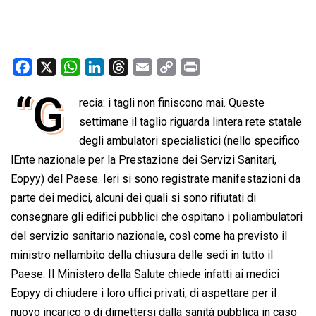
F
X
W
L
T
E
C
P
a
h
i
h
m
o
r
“G
recia: i tagli non finiscono mai. Queste
c
a
n
r
a
p
i
e
settimane il taglio riguarda lintera rete statale
t
k
e
i
y
n
b
s
e
a
l
L
t
degli ambulatori specialistici (nello specifico
o
A
d
d
i
lEnte nazionale per la Prestazione dei Servizi Sanitari,
o
p
I
s
n
Eopyy) del Paese. Ieri si sono registrate manifestazioni da
k
p
n
k
parte dei medici, alcuni dei quali si sono rifiutati di
consegnare gli edifici pubblici che ospitano i poliambulatori
del servizio sanitario nazionale, così come ha previsto il
ministro nellambito della chiusura delle sedi in tutto il
Paese. Il Ministero della Salute chiede infatti ai medici
Eopyy di chiudere i loro uffici privati​​, di aspettare per il
nuovo incarico o di dimettersi dalla sanità pubblica in caso