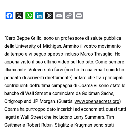
F
X
W
L
T
E
C
P
a
h
i
h
m
o
r
c
a
n
r
a
p
i
“Caro Beppe Grillo, sono un professore di salute pubblica
e
t
k
e
i
y
n
b
s
e
a
l
L
t
della University of Michigan. Ammiro il vostro movimento
o
A
d
d
i
da tempo e vi seguo spesso incluso Marco Travaglio. Ho
o
p
I
s
n
appena visto il suo ultimo video sul tuo sito. Come sempre
k
p
n
k
illuminante. Volevo solo farvi (non ho la sua email quindi ho
pensato di scriverti direttamente) notare che tra i principali
contribuenti dell’ultima campagna di Obama vi sono state le
banche di Wall Street a cominciare da Goldman Sachs,
Citigroup and JP Morgan. (Guarda:
www.opensecrets.org
).
Obama ha purtroppo dato incarichi ad economisti, quasi tutti
legati a Wall Street che includono Larry Summers, Tim
Geithner e Robert Rubin. Stiglitz e Krugman sono stati