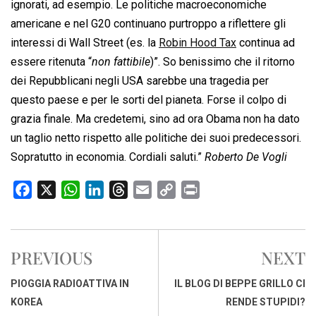
ignorati, ad esempio. Le politiche macroeconomiche
americane e nel G20 continuano purtroppo a riflettere gli
interessi di Wall Street (es. la
Robin Hood Tax
continua ad
essere ritenuta “
non fattibile
)”. So benissimo che il ritorno
dei Repubblicani negli USA sarebbe una tragedia per
questo paese e per le sorti del pianeta. Forse il colpo di
grazia finale. Ma credetemi, sino ad ora Obama non ha dato
un taglio netto rispetto alle politiche dei suoi predecessori.
Sopratutto in economia. Cordiali saluti.”
Roberto De Vogli
F
X
W
L
T
E
C
P
a
h
i
h
m
o
r
c
a
n
r
a
p
i
e
t
k
e
i
y
n
PREVIOUS
NEXT
b
s
e
a
l
L
t
o
A
d
d
i
PIOGGIA RADIOATTIVA IN
IL BLOG DI BEPPE GRILLO CI
o
p
I
s
n
KOREA
RENDE STUPIDI?